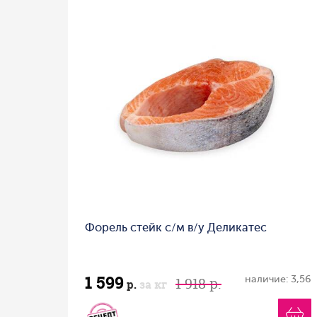
Форель стейк с/м в/у Деликатес
1 599
наличие: 3,56
1 918 р.
р.
за кг