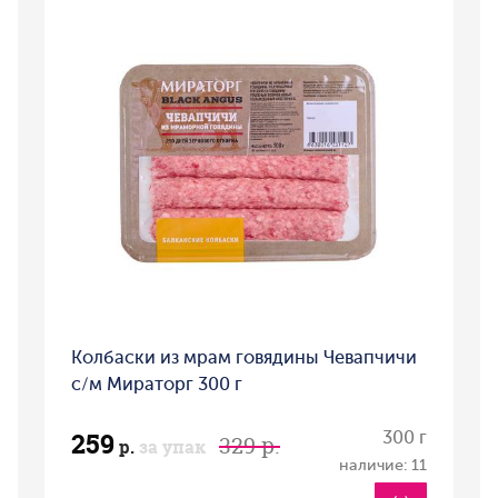
Колбаски из мрам говядины Чевапчичи
с/м Мираторг 300 г
259
300 г
329 р.
р.
за упак
наличие: 11