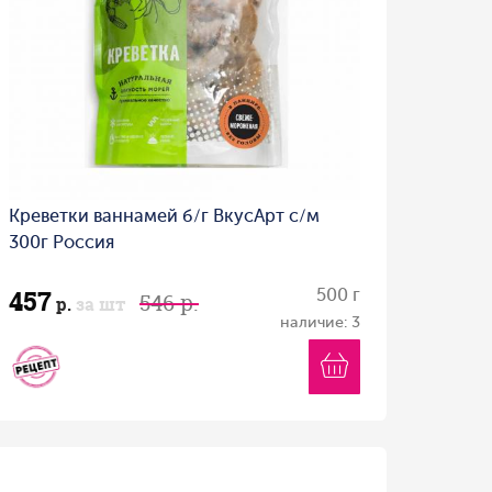
Креветки ваннамей б/г ВкусАрт с/м
300г Россия
457
500 г
546 р.
р.
за шт
наличие: 3