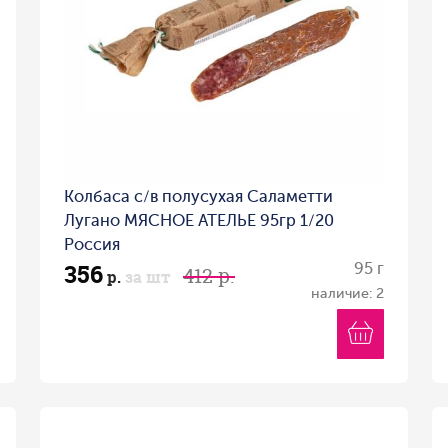
Колбаса с/в полусухая Саламетти
Лугано МЯСНОЕ АТЕЛЬЕ 95гр 1/20
Россия
356
95 г
412 р.
р.
за шт
наличие: 2