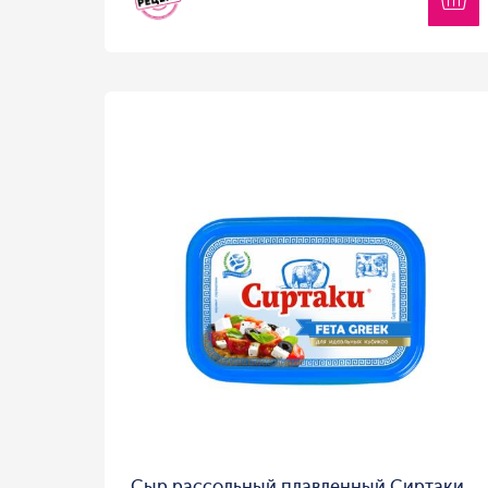
Сыр рассольный плавленный Сиртаки