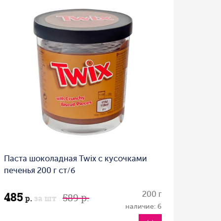
Паста шоколадная Twix с кусочками
печенья 200 г ст/б
485
200 г
589 р.
р.
за шт
наличие: 6