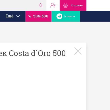
?
Корзина
Ещё
506-506
Бонусы
 Costa d`Oro 500