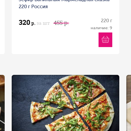
220 г Россия
320
220 г
455 р.
р.
за шт
наличие: 9