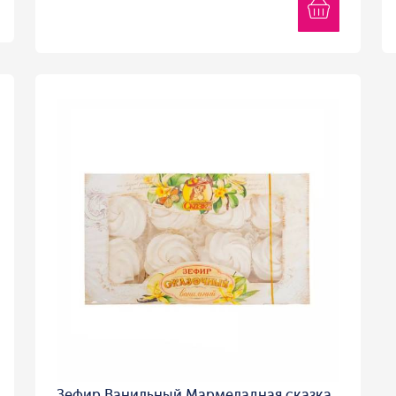
Зефир Ванильный Мармеладная сказка