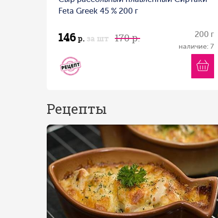
Feta Greek 45 % 200 г
146
200 г
170 р.
р.
за шт
наличие: 7
Рецепты