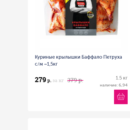
Куриные крылышки Баффало Петруха
с/м ~1,5кг
279
1.5 кг
379 р.
р.
за кг
наличие: 6,94