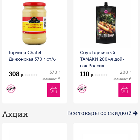
Горчица Chatel
Соус Горчичный
Дижонская 370 г ст/б
ТАМАКИ 200мл дой-
пак Россия
308
110
370 г
200 г
р.
за шт
р.
за шт
наличие: 5
наличие: 6
Акции
Все товары со скидкой