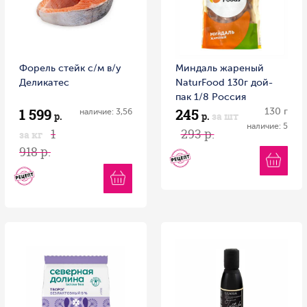
Форель стейк с/м в/у
Миндаль жареный
Деликатес
NaturFood 130г дой-
пак 1/8 Россия
1 599
245
130 г
наличие: 3,56
р.
р.
за шт
наличие: 5
1
293 р.
за кг
918 р.