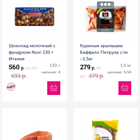
Шоколад молочный с
Куриные крылышки
фундуком Novi 130 г
Баффало Петруха с/м
Италия
~1,5кг
560
279
130 г
1.5 кг
р.
за шт
р.
за
наличие: 4
наличие: 6,94
693 р.
379 р.
кг