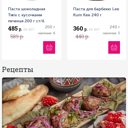
Паста шоколадная
Паста для барбекю Lee
Twix с кусочками
Kum Kee 240 г
печенья 200 г ст/б
485
360
200 г
240 г
р.
за шт
р.
за шт
наличие: 6
наличие: 5
589 р.
440 р.
Рецепты