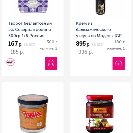
Творог безлактозный
Крем из
5% Северная долина
бальзамического
300гр 1/6 Россия
уксуса из Модены IGP
167
895
300 г
с черным трюфелем
180 г
р.
за шт
р.
за шт
RETARTU 180 г пл/б
наличие: 2
наличие: 1
185 р.
996 р.
Италия