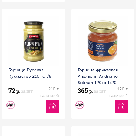
Горчица Русская
Горчица фруктовая
Кухмастер 210г ст/б
Апельсин Andriano
Solinari 120гр 1/20
72
365
210 г
Россия
120 г
р.
за шт
р.
за шт
наличие: 6
наличие: 4