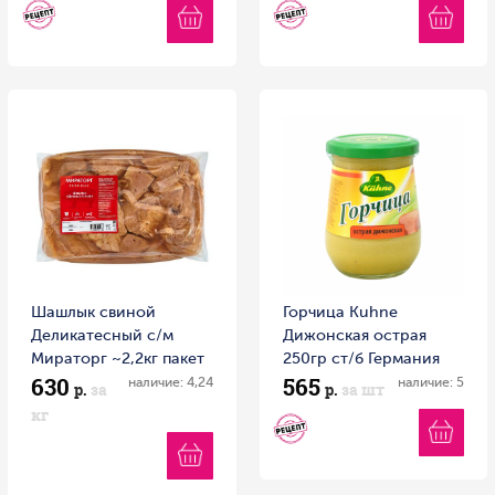
Шашлык свиной
Горчица Kuhne
Деликатесный с/м
Дижонская острая
Мираторг ~2,2кг пакет
250гр ст/б Германия
630
565
наличие: 4,24
наличие: 5
р.
за
р.
за шт
кг