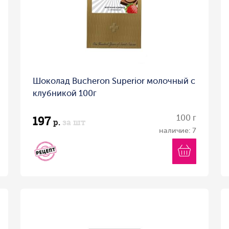
Шоколад Bucheron Superior молочный с
клубникой 100г
197
100 г
р.
за шт
наличие: 7