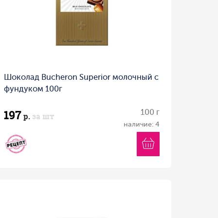
Шоколад Bucheron Superior молочный с
фундуком 100г
197
100 г
р.
за шт
наличие: 4