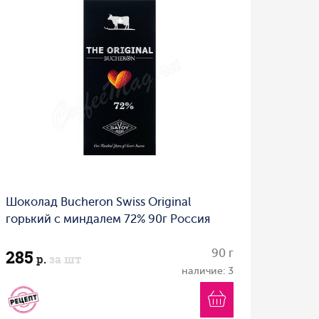
Шоколад Bucheron Swiss Original
горький с миндалем 72% 90г Россия
285
90 г
р.
за шт
наличие: 3