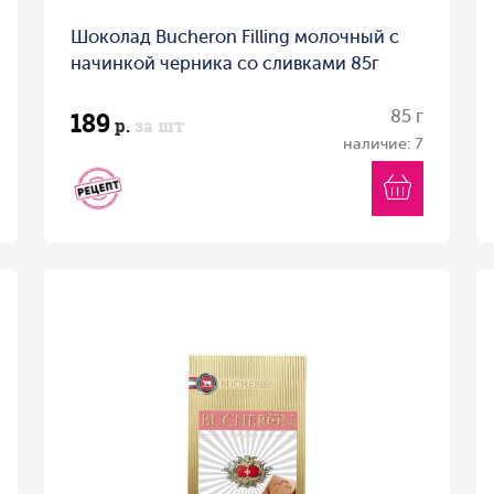
Шоколад Bucheron Filling молочный с
начинкой черника со сливками 85г
189
85 г
р.
за шт
наличие: 7