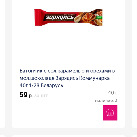
Батончик с сол.карамелью и орехами в
мол.шоколаде Зарядись Коммунарка
40г 1/28 Беларусь
59
40 г
р.
за шт
наличие: 3