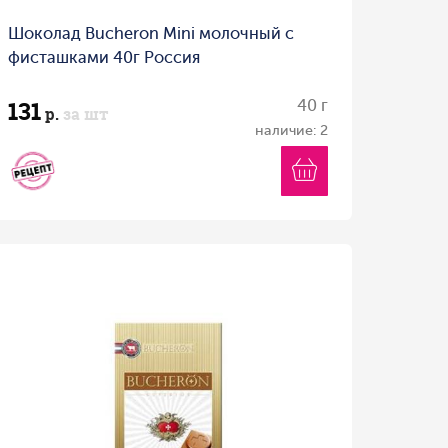
Шоколад Bucheron Mini молочный с
фисташками 40г Россия
131
40 г
р.
за шт
наличие: 2