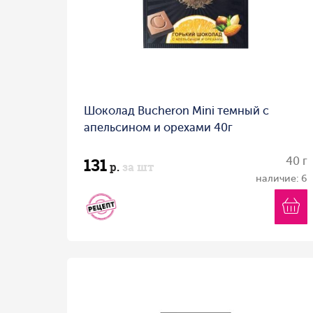
Шоколад Bucheron Mini темный с
апельсином и орехами 40г
131
40 г
р.
за шт
наличие: 6