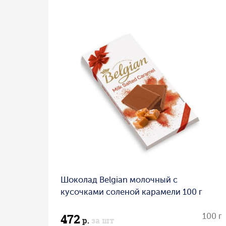
Шоколад Belgian молочный с
кусочками соленой карамели 100 г
472
100 г
р.
за шт