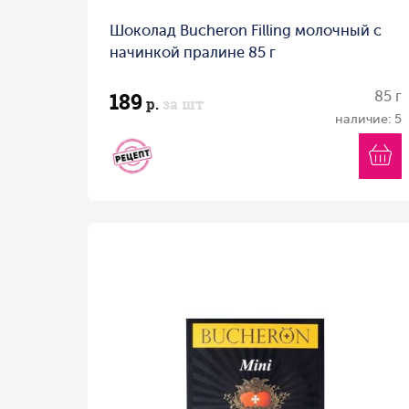
Шоколад Bucheron Filling молочный с
начинкой пралине 85 г
189
85 г
р.
за шт
наличие: 5