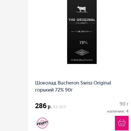
Шоколад Bucheron Swiss Original
горький 72% 90г
286
90 г
р.
за шт
наличие: 4