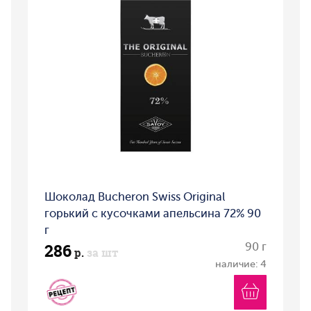
Шоколад Bucheron Swiss Original
горький с кусочками апельсина 72% 90
г
286
90 г
р.
за шт
наличие: 4