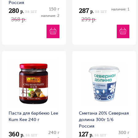
Россия
280
287
150 г
наличие: 1
р.
за шт
р.
за шт
наличие: 2
368 р.
299 р.
Паста для барбекю Lee
Сметана 20% Северная
Kum Kee 240 г
долина 300г 1/6
Россия
360
127
240 г
300 г
р.
за шт
р.
за шт