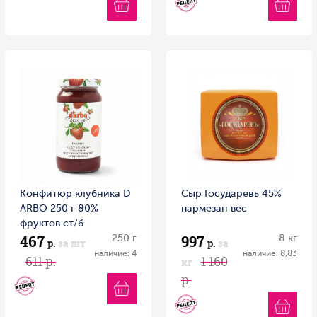
Конфитюр клубника D
Сыр Государевъ 45%
ARBO 250 г 80%
пармезан вес
фруктов ст/б
467
997
250 г
8 кг
р.
за шт
р.
за
наличие: 4
наличие: 8,83
611 р.
1 160
кг
р.