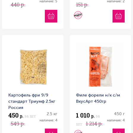
наличие: 5
наличие: 2
440 р.
151 р.
Картофель фри 9/9
Филе форели н/к с/м
стандарт Триумф 2.5кг
ВкусАрт 450гр
Россия
450
1 010
2.5 кг
450 г
р.
за шт
р.
за
наличие: 4
наличие: 4
549 р.
1 214 р.
шт