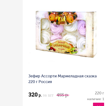
Зефир Ассорти Мармеладная сказка
220 г Россия
320
220 г
455 р.
р.
за шт
наличие: 1