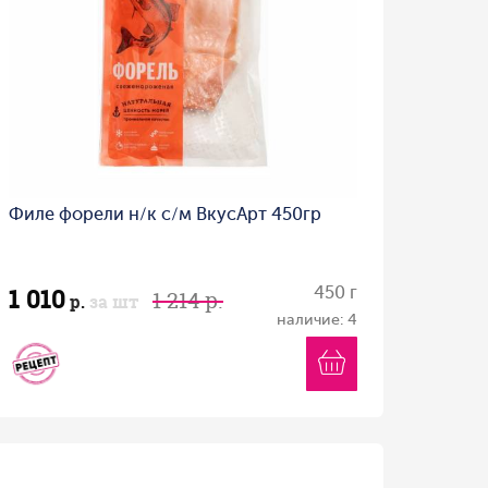
Филе форели н/к с/м ВкусАрт 450гр
1 010
450 г
1 214 р.
р.
за шт
наличие: 4