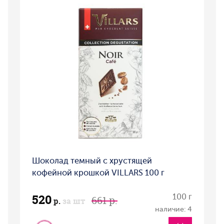
Шоколад темный с хрустящей
кофейной крошкой VILLARS 100 г
520
100 г
661 р.
р.
за шт
наличие: 4