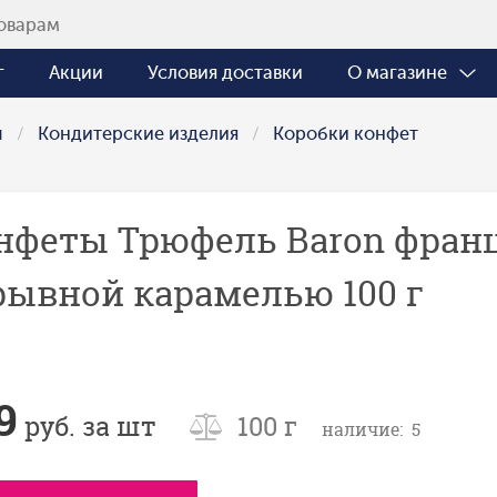
г
Акции
Условия доставки
О магазине
ы
Кондитерские изделия
Коробки конфет
нфеты Трюфель Baron франц
рывной карамелью 100 г
9
руб. за шт
100 г
наличие: 5