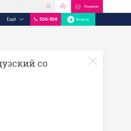
?
Корзина
Ещё
506-506
Бонусы
узский со