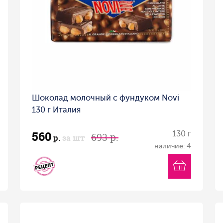
Шоколад молочный с фундуком Novi
130 г Италия
560
130 г
693 р.
р.
за шт
наличие: 4