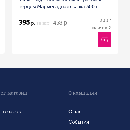
перцем Мармеладная сказка 300 г
395
300 г
458 р.
р.
за шт
наличие: 2
ет-магазин
О компании
г товаров
О нас
События