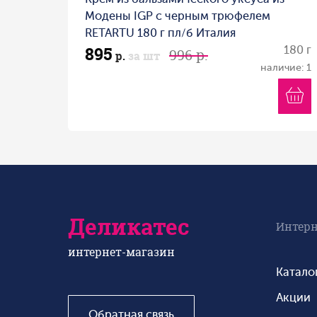
Модены IGP с черным трюфелем
RETARTU 180 г пл/б Италия
895
180 г
996 р.
р.
за шт
наличие: 1
Деликатес
Интерн
интернет-магазин
Катало
Акции
Обратная связь