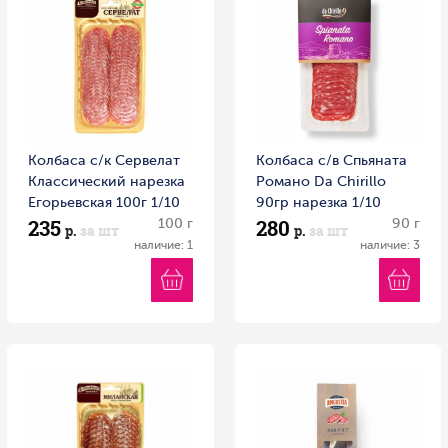
Колбаса с/к Сервелат
Колбаса с/в Спьяната
Классический нарезка
Романо Da Chirillo
Егорьевская 100г 1/10
90гр нарезка 1/10
235
280
Россия
100 г
Россия
90 г
р.
за шт
р.
за шт
наличие: 1
наличие: 3