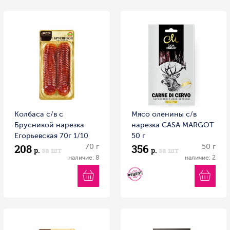
Колбаса с/в с
Мясо оленины с/в
Брусникой нарезка
нарезка CASA MARGOT
Егорьевская 70г 1/10
50 г
208
356
Россия
70 г
50 г
р.
за шт
р.
за шт
наличие: 8
наличие: 2