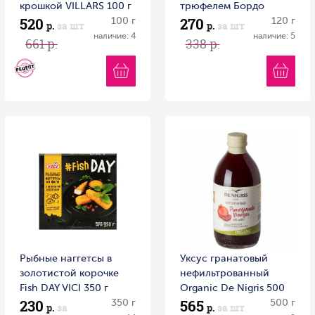
крошкой VILLARS 100 г
трюфелем Бордо
520
270
100 г
Галерея вкуса 120гр
120 г
р.
за шт
р.
за шт
1/12 Беларусь
наличие: 4
наличие: 5
661 р.
338 р.
Рыбные наггетсы в
Уксус гранатовый
золотистой корочке
нефильтрованный
Fish DAY VICI 350 г
Organic Dе Nigris 500
230
565
350 г
мл 1/6
500 г
р.
за
р.
за шт