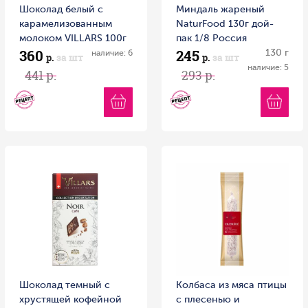
Шоколад белый с
Миндаль жареный
карамелизованным
NaturFood 130г дой-
молоком VILLARS 100г
пак 1/8 Россия
360
245
1/16 Швейцария
130 г
наличие: 6
р.
за шт
р.
за шт
наличие: 5
441 р.
293 р.
Шоколад темный с
Колбаса из мяса птицы
хрустящей кофейной
с плесенью и