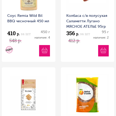
Соус Remia Wild Bil
Колбаса с/в полусухая
BBQ чесночный 450 мл
Саламетти Лугано
МЯСНОЕ АТЕЛЬЕ 95гр
410
356
450 г
1/20 Россия
95 г
р.
за шт
р.
за шт
наличие: 4
наличие: 2
548 р.
412 р.