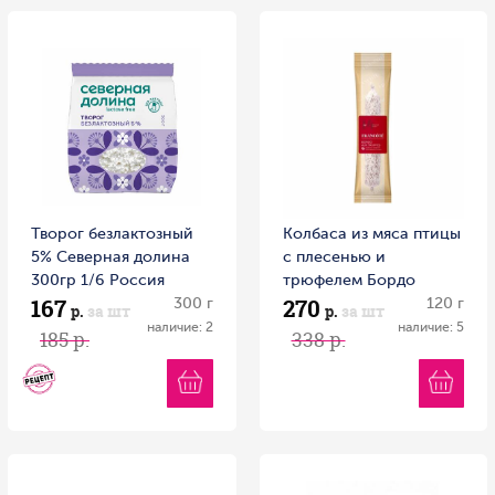
Творог безлактозный
Колбаса из мяса птицы
5% Северная долина
с плесенью и
300гр 1/6 Россия
трюфелем Бордо
167
270
300 г
Галерея вкуса 120гр
120 г
р.
за шт
р.
за шт
1/12 Беларусь
наличие: 2
наличие: 5
185 р.
338 р.