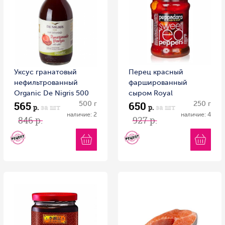
Уксус гранатовый
Перец красный
нефильтрованный
фаршированный
Organic Dе Nigris 500
сыром Royal
565
650
мл 1/6
500 г
Mediterran DELPHI 250
250 г
р.
за шт
р.
за шт
г ст/б Греция
наличие: 2
наличие: 4
846 р.
927 р.