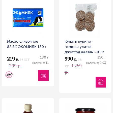
Масло сливочное
Купаты курино-
82,5% ЭКОМИЛК 180 г
говяжьи улитка
Джетфуд Халяль ~300г
219
990
180 г
Россия
150 г
р.
за шт
р.
за
наличие: 11
наличие: 0,93
299 р.
1 259
кг
р.