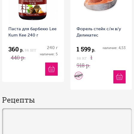
Паста для барбекю Lee
Форель стейк с/м в/у
Kum Kee 240 г
Деликатес
360
1 599
240 г
наличие: 4,53
р.
за шт
р.
наличие: 5
440 р.
1
за кг
918 р.
Рецепты