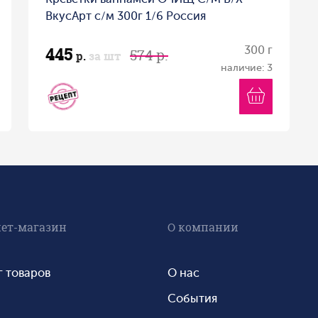
ВкусАрт с/м 300г 1/6 Россия
445
300 г
574 р.
р.
за шт
наличие: 3
ет-магазин
О компании
г товаров
О нас
События