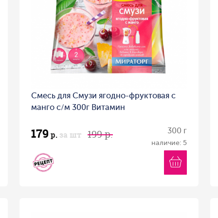
Смесь для Смузи ягодно-фруктовая с
манго с/м 300г Витамин
179
300 г
199 р.
р.
за шт
наличие: 5