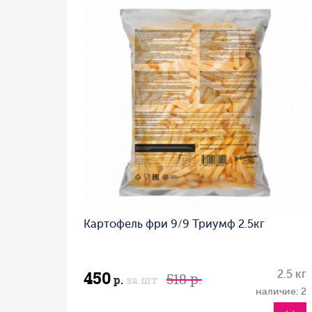
Картофель фри 9/9 Триумф 2.5кг
450
2.5 кг
518 р.
р.
за шт
наличие: 2