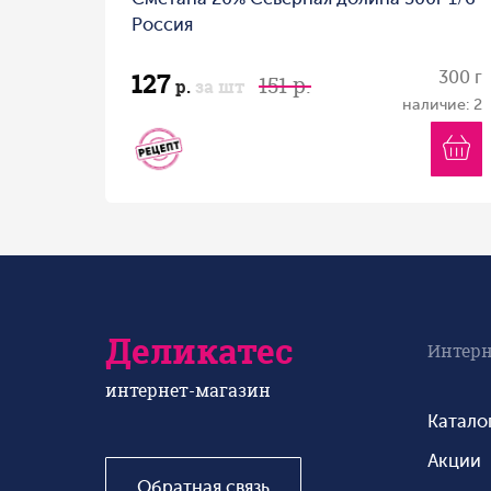
Россия
127
300 г
151 р.
р.
за шт
наличие: 2
Деликатес
Интерн
интернет-магазин
Катало
Акции
Обратная связь