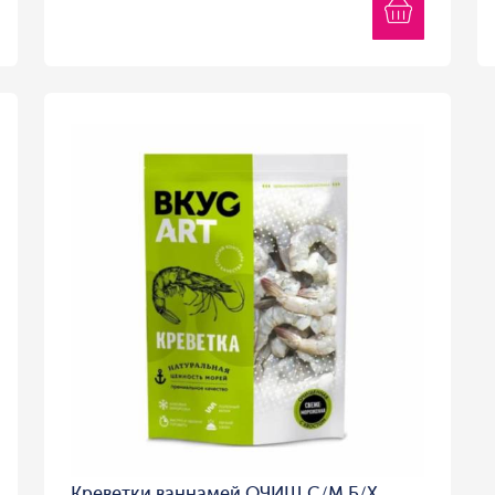
Креветки ваннамей ОЧИЩ С/М Б/Х