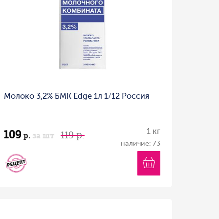
Молоко 3,2% БМК Edge 1л 1/12 Россия
109
1 кг
119 р.
р.
за шт
наличие: 73