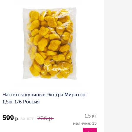
Наггетсы куриные Экстра Мираторг
1,5кг 1/6 Россия
599
1.5 кг
736 р.
р.
за шт
наличие: 15