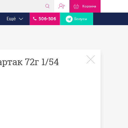
?
Корзина
Ещё
506-506
Бонусы
ртак 72г 1/54