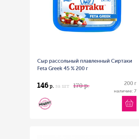
Сыр рассольный плавленный Сиртаки
Feta Greek 45 % 200 г
146
200 г
170 р.
р.
за шт
наличие: 7