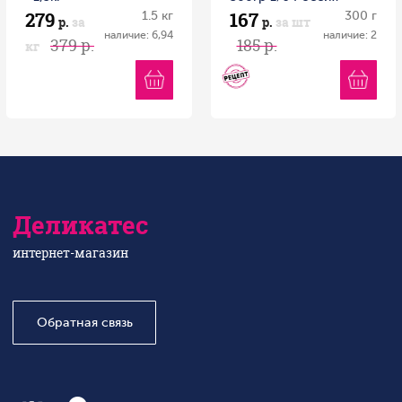
279
167
1.5 кг
300 г
р.
за
р.
за шт
наличие: 6,94
наличие: 2
379 р.
185 р.
кг
Деликатес
интернет-магазин
Обратная связь