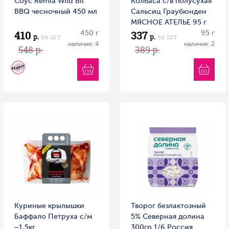
Соус Remia Wild Bil
Колбаса с/в полусухая
BBQ чесночный 450 мл
Сальсиц Граубюнден
МЯСНОЕ АТЕЛЬЕ 95 г
410
337
450 г
Россия
95 г
р.
за шт
р.
за шт
наличие: 4
наличие: 2
548 р.
389 р.
Куриные крылышки
Творог безлактозный
Баффало Петруха с/м
5% Северная долина
~1,5кг
300гр 1/6 Россия