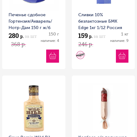
Печенье сдобное
Сливки 10%
Гортензия/Акварель/
безлактозные БМК
Нотр-Дам 150 г ж/б
Edge 1кг 1/12 Россия
280
159
Россия
150 г
1 кг
р.
за шт
р.
за шт
наличие: 4
наличие: 9
368 р.
246 р.