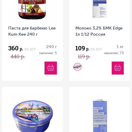
Паста для барбекю Lee
Молоко 3,2% БМК Edge
Kum Kee 240 г
1л 1/12 Россия
360
109
240 г
1 кг
р.
за шт
р.
за шт
наличие: 5
наличие: 73
440 р.
119 р.