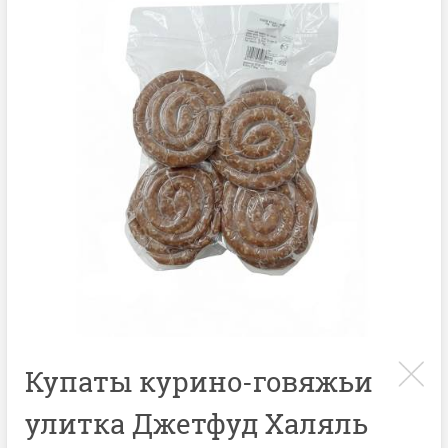
Купаты курино-говяжьи
улитка Джетфуд Халяль