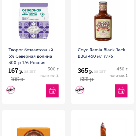
Творог безлактозный
Соус Remia Black Jack
5% Северная долина
BBQ 450 мл пл/б
300гр 1/6 Россия
167
365
300 г
450 г
р.
за шт
р.
за шт
наличие: 2
наличие: 1
185 р.
558 р.