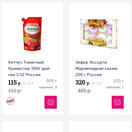
Кетчуп Томатный
Зефир Ассорти
Кухмастер 500г дой-
Мармеладная сказка
пак 1/12 Россия
220 г Россия
115
320
500 г
220 г
р.
за шт
р.
за шт
наличие: 9
наличие: 1
132 р.
455 р.