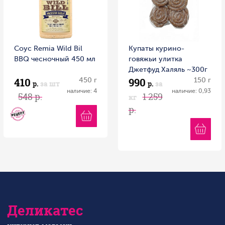
Соус Remia Wild Bil
Купаты курино-
BBQ чесночный 450 мл
говяжьи улитка
Джетфуд Халяль ~300г
410
990
450 г
Россия
150 г
р.
за шт
р.
за
наличие: 4
наличие: 0,93
548 р.
1 259
кг
р.
Деликатес