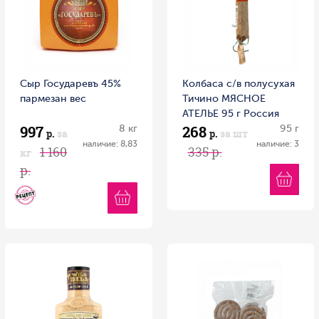
Сыр Государевъ 45%
Колбаса с/в полусухая
пармезан вес
Тичино МЯСНОЕ
АТЕЛЬЕ 95 г Россия
997
268
8 кг
95 г
р.
за
р.
за шт
наличие: 8,83
наличие: 3
1 160
335 р.
кг
р.