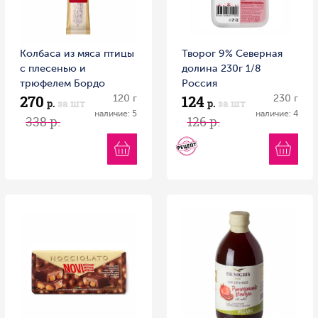
Колбаса из мяса птицы
Творог 9% Северная
с плесенью и
долина 230г 1/8
трюфелем Бордо
Россия
270
124
Галерея вкуса 120гр
120 г
230 г
р.
за шт
р.
за шт
1/12 Беларусь
наличие: 5
наличие: 4
338 р.
126 р.