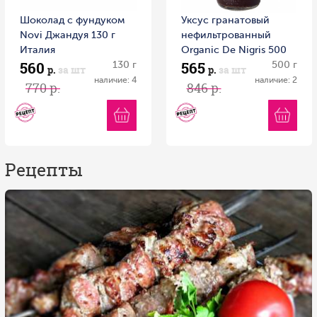
Шоколад с фундуком
Уксус гранатовый
Novi Джандуя 130 г
нефильтрованный
Италия
Organic Dе Nigris 500
560
565
130 г
мл 1/6
500 г
р.
за шт
р.
за шт
наличие: 4
наличие: 2
770 р.
846 р.
Рецепты