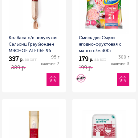
Колбаса с/в полусухая
Смесь для Смузи
Сальсиц Граубюнден
ягодно-фруктовая с
МЯСНОЕ АТЕЛЬЕ 95 г
манго с/м 300г
337
179
Россия
95 г
Витамин
300 г
р.
за шт
р.
за шт
наличие: 2
наличие: 5
389 р.
199 р.