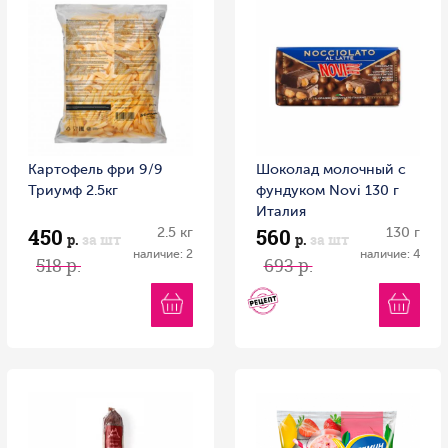
Картофель фри 9/9
Шоколад молочный с
Триумф 2.5кг
фундуком Novi 130 г
Италия
450
560
2.5 кг
130 г
р.
за шт
р.
за шт
наличие: 2
наличие: 4
518 р.
693 р.