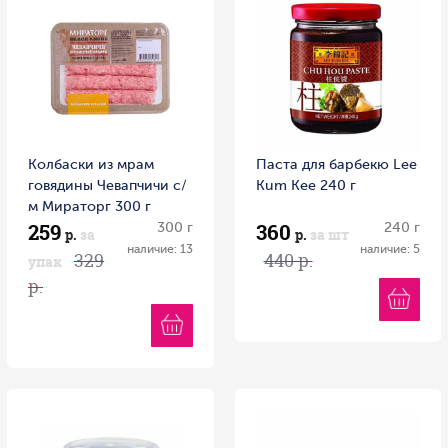
Колбаски из мрам
Паста для барбекю Lee
говядины Чевапчичи с/
Kum Kee 240 г
м Мираторг 300 г
259
360
300 г
240 г
р.
за
р.
за шт
наличие: 13
наличие: 5
329
440 р.
упак
р.