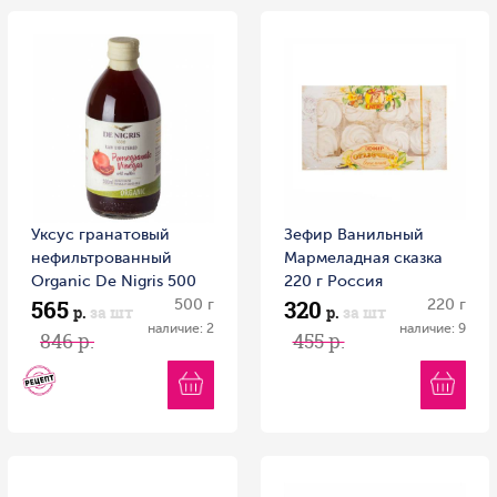
Уксус гранатовый
Зефир Ванильный
нефильтрованный
Мармеладная сказка
Organic Dе Nigris 500
220 г Россия
565
320
мл 1/6
500 г
220 г
р.
за шт
р.
за шт
наличие: 2
наличие: 9
846 р.
455 р.