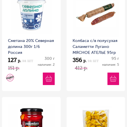
Сметана 20% Северная
Колбаса с/в полусухая
долина 300г 1/6
Саламетти Лугано
Россия
МЯСНОЕ АТЕЛЬЕ 95гр
127
356
300 г
1/20 Россия
95 г
р.
за шт
р.
за шт
наличие: 2
наличие: 5
151 р.
412 р.