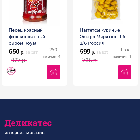
Перец красный
Наггетсы куриные
фаршированный
Экстра Мираторг 1,5кг
сыром Royal
1/6 Россия
650
599
Mediterran DELPHI 250
250 г
1.5 кг
р.
за шт
р.
за шт
г ст/б Греция
наличие: 4
наличие: 1
927 р.
736 р.
Деликатес
интернет-магазин