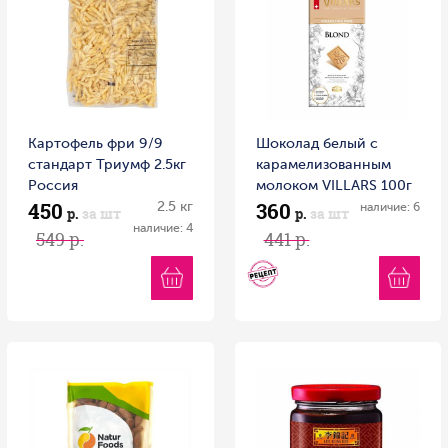
Картофель фри 9/9
Шоколад белый с
стандарт Триумф 2.5кг
карамелизованным
Россия
молоком VILLARS 100г
450
360
2.5 кг
1/16 Швейцария
наличие: 6
р.
за шт
р.
за шт
наличие: 4
549 р.
441 р.