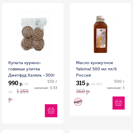
Купаты курино-
Масло кунжутное
говяжьи улитка
Yakimal 500 мл пл/б
Джетфуд Халяль ~300г
Россия
990
315
Россия
150 г
500 г
р.
за
р.
за шт
наличие: 0,93
наличие: 5
1 259
360 р.
кг
р.