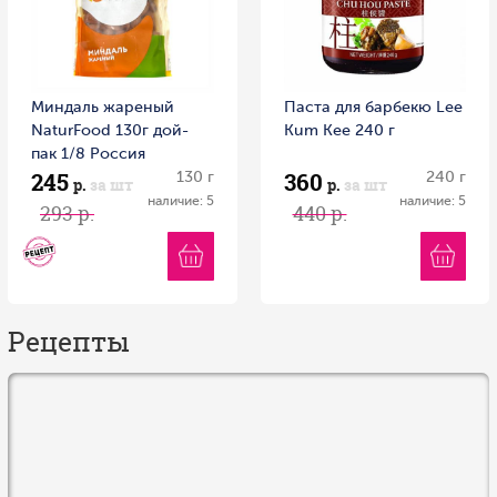
Миндаль жареный
Паста для барбекю Lee
NaturFood 130г дой-
Kum Kee 240 г
пак 1/8 Россия
245
360
130 г
240 г
р.
за шт
р.
за шт
наличие: 5
наличие: 5
293 р.
440 р.
Рецепты