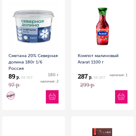
Сметана 20% Северная
Компот малиновый
долина 180г 1/6
Ararat 1100 г
Россия
89
287
180 г
наличие: 1
р.
за шт
р.
за шт
наличие: 2
97 р.
299 р.