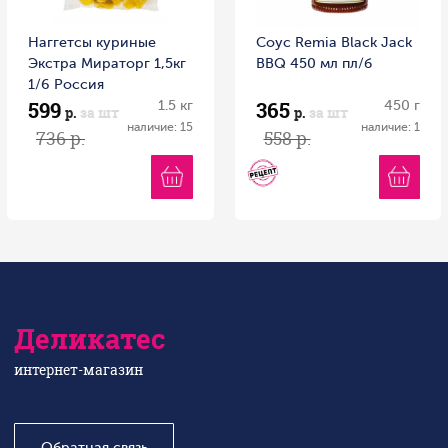
Наггетсы куриные
Соус Remia Black Jack
Экстра Мираторг 1,5кг
BBQ 450 мл пл/б
1/6 Россия
599
365
1.5 кг
450 г
р.
за шт
р.
за шт
наличие: 15
наличие: 1
736 р.
558 р.
Деликатес
интернет-магазин
Обратная связь