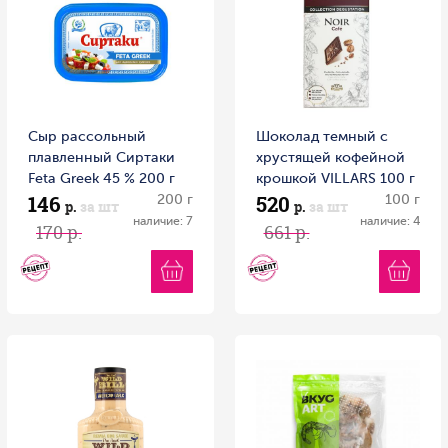
Сыр рассольный
Шоколад темный с
плавленный Сиртаки
хрустящей кофейной
Feta Greek 45 % 200 г
крошкой VILLARS 100 г
146
520
200 г
100 г
р.
за шт
р.
за шт
наличие: 7
наличие: 4
170 р.
661 р.