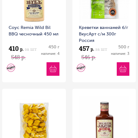
Соус Remia Wild Bil
Креветки ваннамей б/г
BBQ чесночный 450 мл
ВкусАрт с/м 300г
Россия
410
457
450 г
500 г
р.
за шт
р.
за шт
наличие: 4
наличие: 3
548 р.
546 р.