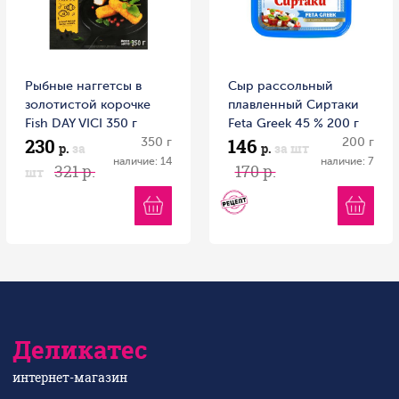
Рыбные наггетсы в
Сыр рассольный
золотистой корочке
плавленный Сиртаки
Fish DAY VICI 350 г
Feta Greek 45 % 200 г
230
146
350 г
200 г
р.
за
р.
за шт
наличие: 14
наличие: 7
321 р.
170 р.
шт
Деликатес
интернет-магазин