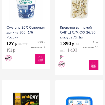
Сметана 20% Северная
Креветки ваннамей
долина 300г 1/6
ОЧИЩ С/М С/Х 26/30
Россия
глазурь 7% 1кг
127
1 390
300 г
1 кг
р.
за шт
р.
за
наличие: 2
наличие: 10
151 р.
1 493
шт
р.