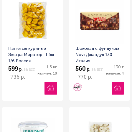
Наггетсы куриные
Шоколад с фундуком
Экстра Мираторг 1,5кг
Novi Джандуя 130 г
1/6 Россия
Италия
599
560
1.5 кг
130 г
р.
за шт
р.
за шт
наличие: 18
наличие: 4
736 р.
770 р.