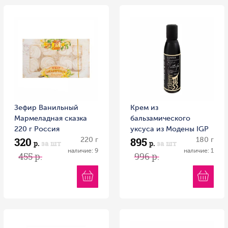
Зефир Ванильный
Крем из
Мармеладная сказка
бальзамического
220 г Россия
уксуса из Модены IGP
320
895
220 г
с черным трюфелем
180 г
р.
за шт
р.
за шт
RETARTU 180 г пл/б
наличие: 9
наличие: 1
455 р.
996 р.
Италия