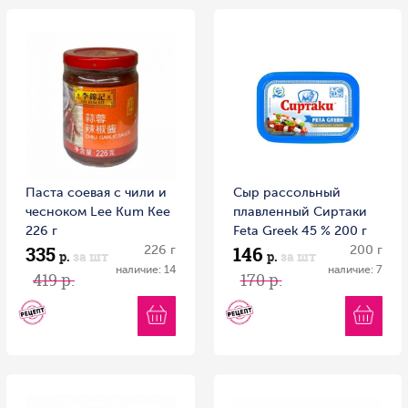
Паста соевая с чили и
Сыр рассольный
чесноком Lee Kum Kee
плавленный Сиртаки
226 г
Feta Greek 45 % 200 г
335
146
226 г
200 г
р.
за шт
р.
за шт
наличие: 14
наличие: 7
419 р.
170 р.