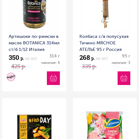
Артишоки по-римски в
Колбаса с/в полусухая
масле BOTANICA 314мл
Тичино МЯСНОЕ
ст/б 1/12 Италия
АТЕЛЬЕ 95 г Россия
350
268
314 г
95 г
р.
за шт
р.
за шт
наличие: 6
наличие: 3
425 р.
335 р.