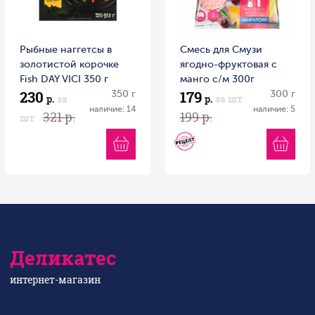
Рыбные наггетсы в
Смесь для Смузи
золотистой корочке
ягодно-фруктовая с
Fish DAY VICI 350 г
манго с/м 300г
230
179
350 г
Витамин
300 г
р.
за
р.
за шт
наличие: 14
наличие: 5
321 р.
199 р.
шт
Деликатес
интернет-магазин