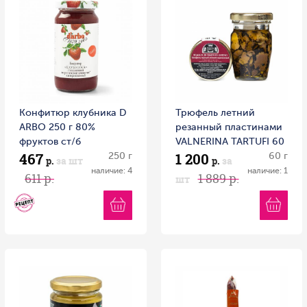
Конфитюр клубника D
Трюфель летний
ARBO 250 г 80%
резанный пластинами
фруктов ст/б
VALNERINA TARTUFI 60
467
1 200
250 г
г ст/б
60 г
р.
за шт
р.
за
наличие: 4
наличие: 1
611 р.
1 889 р.
шт