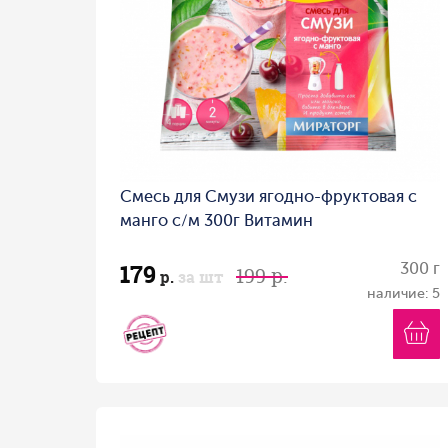
Смесь для Смузи ягодно-фруктовая с
манго с/м 300г Витамин
179
300 г
199 р.
р.
за шт
наличие: 5