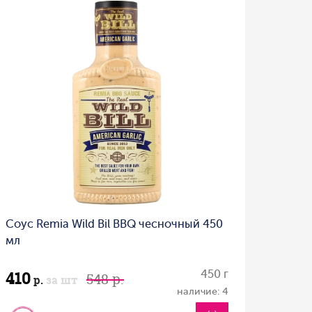
Соус Remia Wild Bil BBQ чесночный 450
мл
410
450 г
548 р.
р.
за шт
наличие: 4