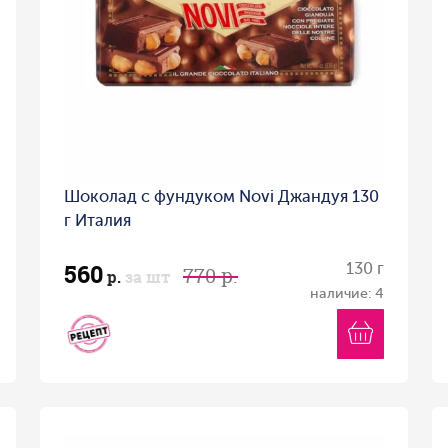
Шоколад с фундуком Novi Джандуя 130
г Италия
560
130 г
770 р.
р.
за шт
наличие: 4