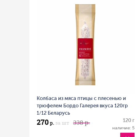
Колбаса из мяса птицы с плесенью и
трюфелем Бордо Галерея вкуса 120гр
1/12 Беларусь
270
120 г
338 р.
р.
за шт
наличие: 5