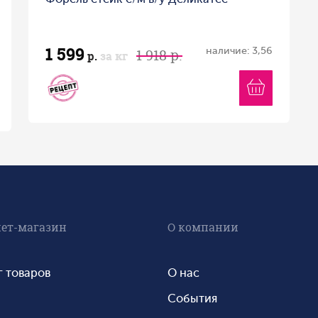
1 599
наличие: 3,56
1 918 р.
р.
за кг
ет-магазин
О компании
г товаров
О нас
События