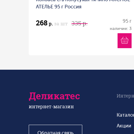
АТЕЛЬЕ 95 г Россия
268
95 г
335 р.
р.
за шт
наличие: 3
Деликатес
Интерн
интернет-магазин
Катало
Акции
Обратная связь