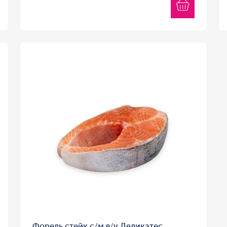
Форель стейк с/м в/у Деликатес