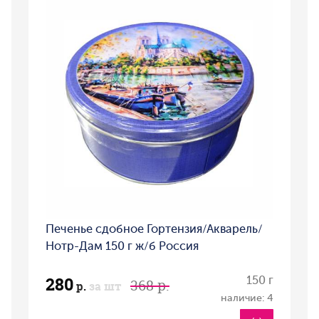
Печенье сдобное Гортензия/Акварель/
Нотр-Дам 150 г ж/б Россия
280
150 г
368 р.
р.
за шт
наличие: 4