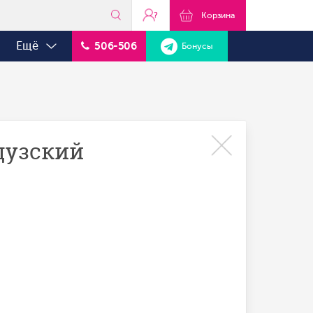
?
Корзина
Ещё
506-506
Бонусы
цузский