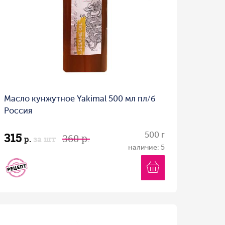
Масло кунжутное Yakimal 500 мл пл/б
Россия
315
500 г
360 р.
р.
за шт
наличие: 5