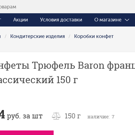
г
Акции
Условия доставки
О магазине
ы
Кондитерские изделия
Коробки конфет
нфеты Трюфель Baron фран
ассический 150 г
4
руб. за шт
150 г
наличие: 7