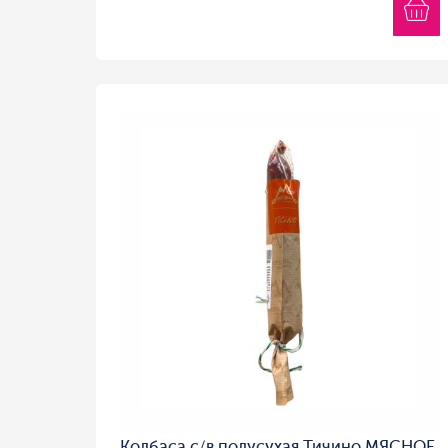
Колбаса с/в полусухая Тичино МЯСНОЕ