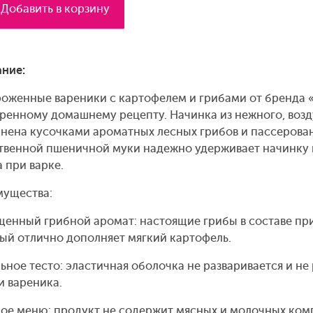
Добавить в корзину
ние:
оженные вареники с картофелем и грибами от бренда 
ренному домашнему рецепту. Начинка из нежного, воз
нена кусочками ароматных лесных грибов и пассерован
твенной пшеничной муки надежно удерживает начинку в
 при варке.
ущества:
енный грибной аромат: настоящие грибы в составе при
ый отлично дополняет мягкий картофель.
ьное тесто: эластичная оболочка не разваривается и не 
и вареника.
ое меню: продукт не содержит мясных и молочных комп