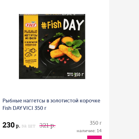
Рыбные наггетсы в золотистой корочке
Fish DAY VICI 350 г
230
350 г
321 р.
р.
за шт
наличие: 14