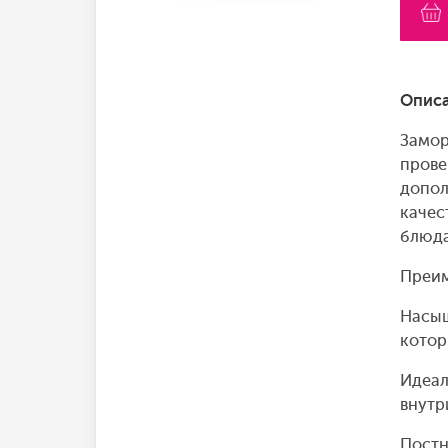
Описа
Замор
прове
допол
качес
блюда
Преим
Насыщ
котор
Идеал
внутр
Постн