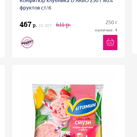
Конфитюр клубника D ARBO 250 г 80%
фруктов ст/б
467
250 г
611 р.
р.
за шт
наличие: 4