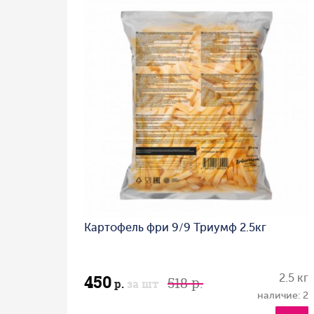
Картофель фри 9/9 Триумф 2.5кг
450
2.5 кг
518 р.
р.
за шт
наличие: 2