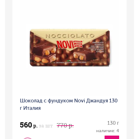
Шоколад с фундуком Novi Джандуя 130
г Италия
560
130 г
770 р.
р.
за шт
наличие: 4