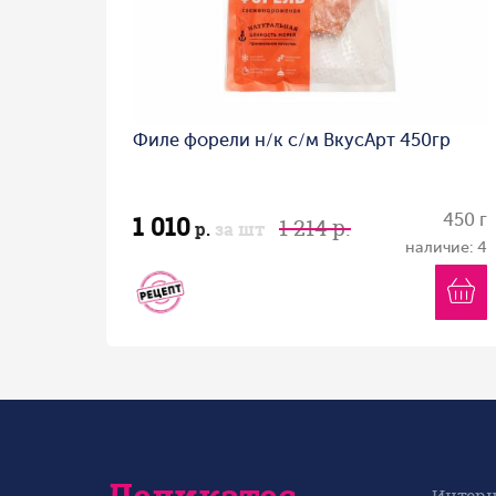
Филе форели н/к с/м ВкусАрт 450гр
1 010
450 г
1 214 р.
р.
за шт
наличие: 4