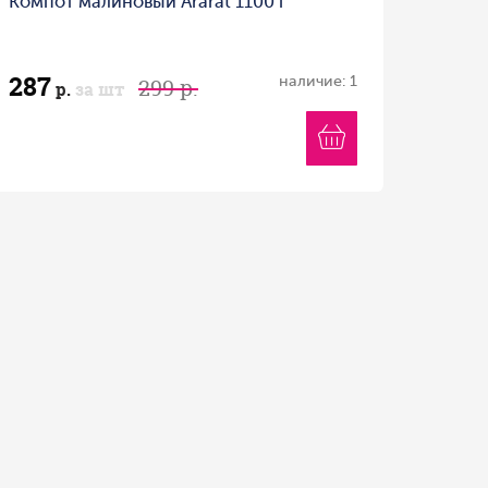
Компот малиновый Ararat 1100 г
287
наличие: 1
299 р.
р.
за шт