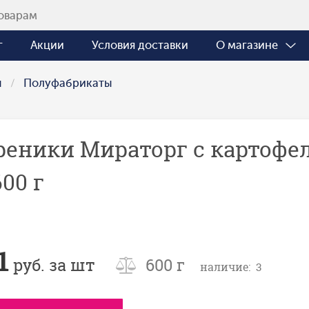
г
Акции
Условия доставки
О магазине
ы
Полуфабрикаты
реники Мираторг с картофел
00 г
1
руб. за шт
600 г
наличие: 3