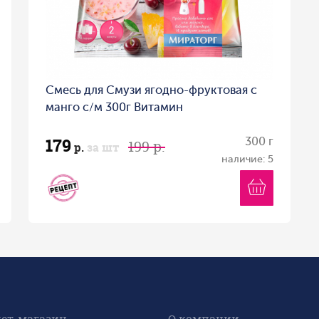
Смесь для Смузи ягодно-фруктовая с
манго с/м 300г Витамин
179
300 г
199 р.
р.
за шт
наличие: 5