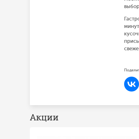
выбор
Гастр
минут
кусоч
присы
свеже
Поделит
Акции