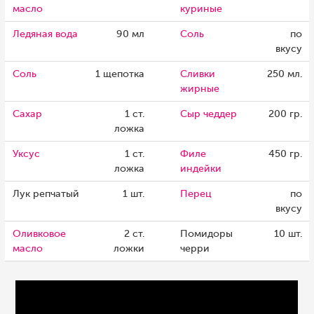
масло
куриные
Ледяная вода
90 мл
Соль
по
вкусу
Соль
1 щепотка
Сливки
250 мл.
жирные
Сахар
1 ст.
Сыр чеддер
200 гр.
ложка
Уксус
1 ст.
Филе
450 гр.
ложка
индейки
Лук репчатый
1 шт.
Перец
по
вкусу
Оливковое
2 ст.
Помидоры
10 шт.
масло
ложки
черри