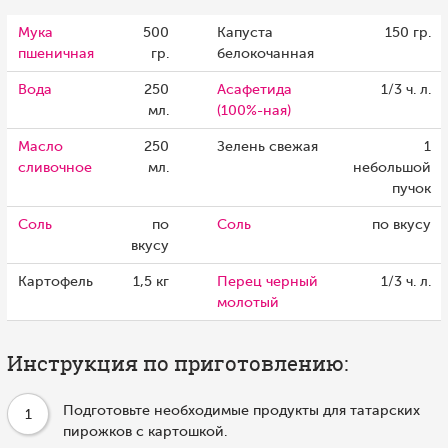
Мука
500
Капуста
150 гр.
пшеничная
гр.
белокочанная
Вода
250
Асафетида
1/3 ч. л.
мл.
(100%-ная)
Масло
250
Зелень свежая
1
сливочное
мл.
небольшой
пучок
Соль
по
Соль
по вкусу
вкусу
Картофель
1,5 кг
Перец черный
1/3 ч. л.
молотый
Инструкция по приготовлению:
Подготовьте необходимые продукты для татарских
1
пирожков с картошкой.