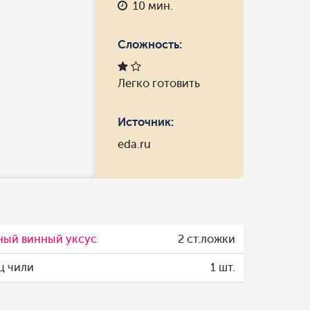
10 мин.
Сложность:
Легко готовить
Источник:
eda.ru
ный винный уксус
2 ст.ложки
ц чили
1 шт.