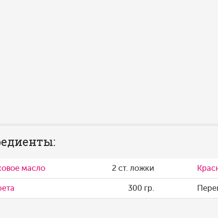
едиенты:
ковое масло
2 ст. ложки
Крас
фета
300 гр.
Пере