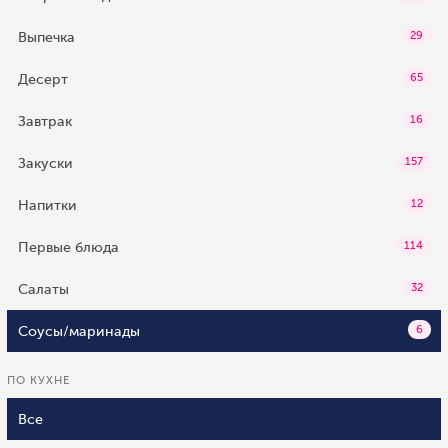
Выпечка
29
Десерт
65
Завтрак
16
Закуски
157
Напитки
12
Первые блюда
114
Салаты
32
Соусы/маринады
6
ПО КУХНЕ
Все