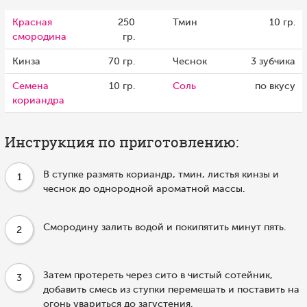
Красная
250
Тмин
10 гр.
смородина
гр.
Кинза
70 гр.
Чеснок
3 зубчика
Семена
10 гр.
Соль
по вкусу
кориандра
Инструкция по приготовлению:
В ступке размять кориандр, тмин, листья кинзы и
1
чеснок до однородной ароматной массы.
Смородину залить водой и покипятить минут пять.
2
Затем протереть через сито в чистый сотейник,
3
добавить смесь из ступки перемешать и поставить на
огонь увариться до загустения.