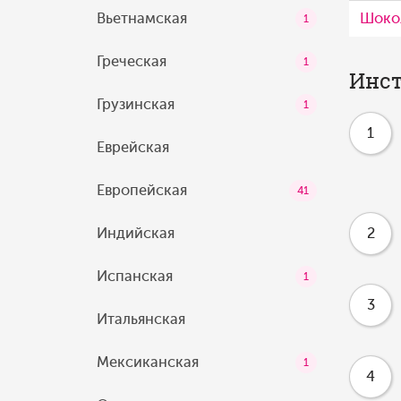
Вьетнамская
Шоко
1
Греческая
1
Инст
Грузинская
1
1
Еврейская
Европейская
41
Индийская
2
Испанская
1
3
Итальянская
Мексиканская
1
4