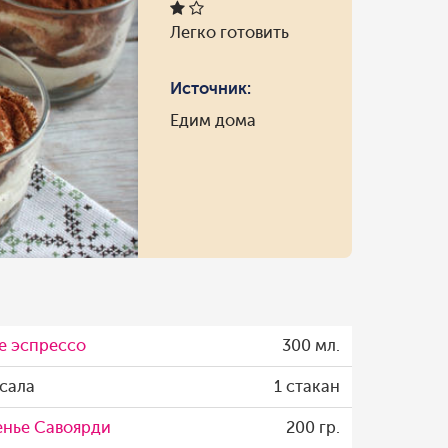
Легко готовить
Источник:
Едим дома
е эспрессо
300 мл.
сала
1 стакан
енье Савоярди
200 гр.