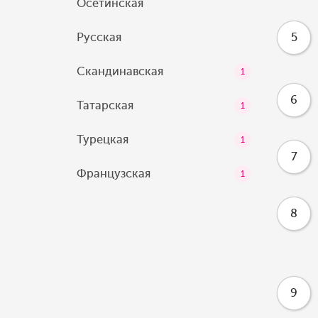
Осетинская
Русская
5
Скандинавская
1
6
Татарская
1
Турецкая
1
7
Французская
1
8
9