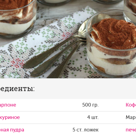
едиенты:
арпоне
500 гр.
Коф
 куриное
4 шт.
Мар
ная пудра
5 ст. ложек
печ