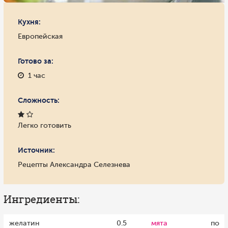
Кухня:
Европейская
Готово за:
1 час
Сложность:
Легко готовить
Источник:
Рецепты Александра Селезнева
Ингредиенты:
желатин
0.5
мята
по