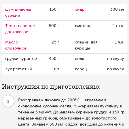
шампиньоны
150 г
сидр
300 мл
свежие
Тесто слоеное
500 г
сметана
4 ст.л.
дрожжевое
Масло
25 г
специи для
1 ч.л.
сливочное
курицы
грудки куриные
450 г
соль
по вкусу
лук репчатый
1 шт
перец
по вкусу
Инструкция по приготовлению:
Разогреваем духовку до 200°C. Нагреваем в
1
сковородке кусочек масла, обжариваем луковицу в
течение 3 минут. Добавляем куриные грудки и 150 гр.
нарезанных грибов, обжариваем до золотистого
цвета. Вливаем 300 мл. сидра, доводим до кипения и