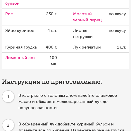
бульон
Рис
230 г.
Молотый
по вкусу
черный перец
Яйцо куриное
4 шт.
Листья
по вкусу
петрушки
Куриная грудка
400 г.
Лук репчатый
1 шт.
Лимонный сок
100
мл.
Инструкция по приготовлению:
В кастрюлю с толстым дном налейте оливковое
1
масло и обжарьте мелконарезанный лук до
полупрозрачности.
В обжаренный лук добавьте куриный бульон и
2
доведите всё до кипения. Нарежьте куриные грудки