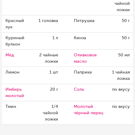
чайной
ложки
Красный
1 головка
Петрушка
50 г
лук
Куриный
1 л
Кинза
50 г
бульон
Мёд
2 чайные
Оливковое
50 мл
ложки
масло
Лимон
1 шт
Паприка
1 чайная
ложка
Имбирь
20 г
Соль
по вкусу
молотый
Тмин
1/4
Молотый
по вкусу
чайной
чёрный перец
ложки