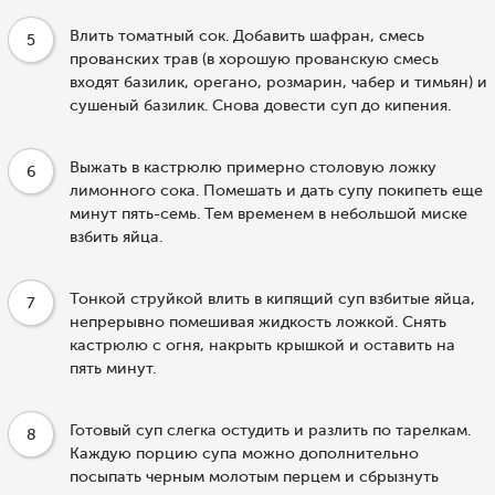
Влить томатный сок. Добавить шафран, смесь
5
прованских трав (в хорошую прованскую смесь
входят базилик, орегано, розмарин, чабер и тимьян) и
сушеный базилик. Снова довести суп до кипения.
Выжать в кастрюлю примерно столовую ложку
6
лимонного сока. Помешать и дать супу покипеть еще
минут пять-семь. Тем временем в небольшой миске
взбить яйца.
Тонкой струйкой влить в кипящий суп взбитые яйца,
7
непрерывно помешивая жидкость ложкой. Снять
кастрюлю с огня, накрыть крышкой и оставить на
пять минут.
Готовый суп слегка остудить и разлить по тарелкам.
8
Каждую порцию супа можно дополнительно
посыпать черным молотым перцем и сбрызнуть