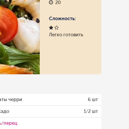
20
Сложность:
Легко готовить
аты черри
6 шт
кадо
1/2 шт
ь/перец