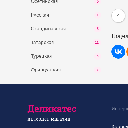
Осетинская
6
Русская
4
1
Скандинавская
6
Подел
Татарская
11
Турецкая
3
Французская
7
Деликатес
Интерн
интернет-магазин
Катало