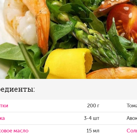
едиенты:
тки
200 г
Том
жа
3-4 шт
Аво
ковое масло
15 мл
Сол