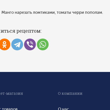
Манго нарезать ломтиками, томаты черри пополам.
иться рецептом:
ет-магазин
О компании
г товаров
О нас