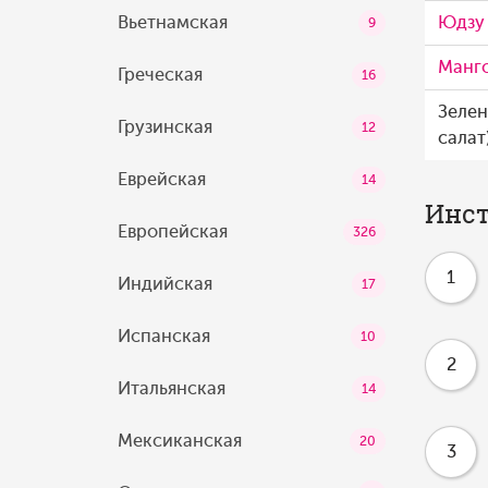
Вьетнамская
Юдзу
9
Манг
Греческая
16
Зелен
Грузинская
12
салат
Еврейская
14
Инст
Европейская
326
1
Индийская
17
Испанская
10
2
Итальянская
14
Мексиканская
20
3