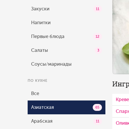
Закуски
11
Напитки
Первые блюда
12
Салаты
3
Соусы/маринады
ПО КУХНЕ
Ингр
Все
Креве
Азиатская
65
Спар
Арабская
11
Олив