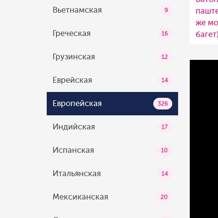
Вьетнамская
паште
9
же мо
Греческая
багет
16
Грузинская
12
Еврейская
14
Европейская
326
Индийская
17
Испанская
10
Итальянская
14
Мексиканская
20