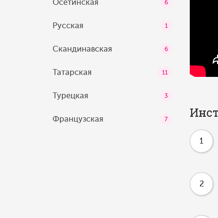
Осетинская
6
Русская
1
Скандинавская
6
Татарская
11
Турецкая
3
Инст
Французская
7
1
2