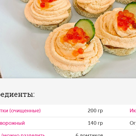
едиенты:
тки (очищенные)
200 гр
Ик
творожный
140 гр
Ог
 (можно разделить
6 ломтиков