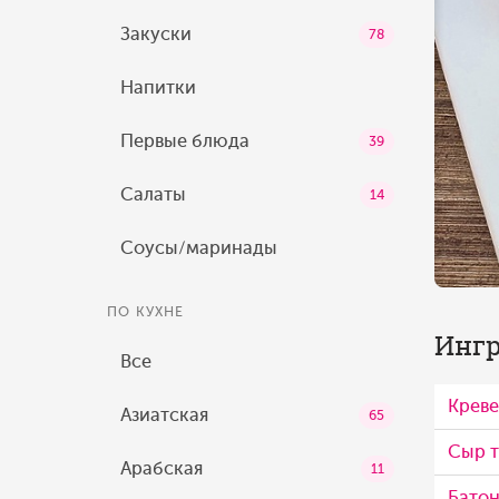
Закуски
78
Напитки
Первые блюда
39
Салаты
14
Соусы/маринады
ПО КУХНЕ
Ингр
Все
Креве
Азиатская
65
Сыр 
Арабская
11
Батон