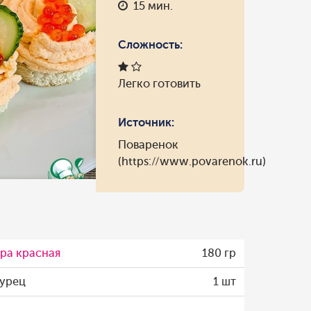
15 мин.
Сложность:
Легко готовить
Источник:
Поваренок
(https://www.povarenok.ru)
ра красная
180 гр
урец
1 шт