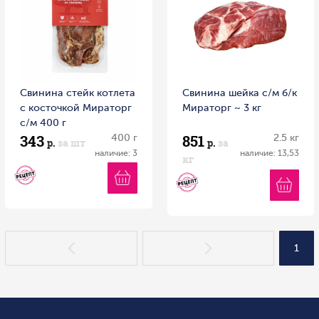
Свинина стейк котлета
Свинина шейка с/м б/к
с косточкой Мираторг
Мираторг ~ 3 кг
с/м 400 г
343
851
400 г
2.5 кг
р.
за шт
р.
за
наличие: 3
наличие: 13,53
кг
1