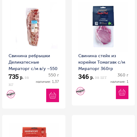
Свинина ребрышки
Свинина стейк из
Деликатесные
корейки Томагавк с/м
Мираторг с/м в/у ~550
Мираторг 360гр
735
346
г
550 г
360 г
р.
за
р.
за шт
наличие: 1,37
наличие: 1
кг