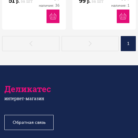
51
99
р.
за шт
р.
за шт
MARUKAWA 11,8г 1/20
наличие: 36
наличие: 1
Япония
1
Деликатес
интернет-магазин
Обратная связь