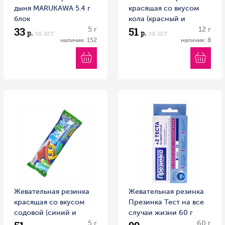
дыня MARUKAWA 5.4 г
красящая со вкусом
блок
кола (красный и
33
51
5 г
чёрный язык)
12 г
р.
за шт
р.
за шт
MARUKAWA 11,8 г
наличие: 152
наличие: 8
Жевательная резинка
Жевательная резинка
красящая со вкусом
Презинка Тест на все
содовой (синий и
случаи жизни 60 г
зеленый язык)
5 г
60 г