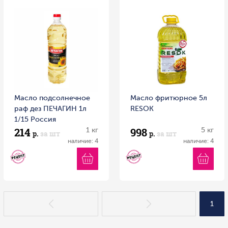
Масло подсолнечное
Масло фритюрное 5л
раф дез ПЕЧАГИН 1л
RESOK
1/15 Россия
214
998
1 кг
5 кг
р.
за шт
р.
за шт
наличие: 4
наличие: 4
1