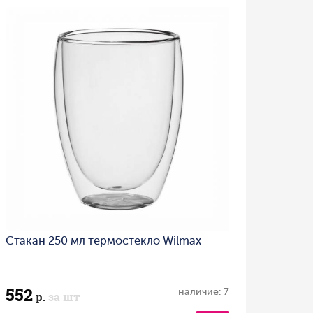
Стакан 250 мл термостекло Wilmax
552
наличие: 7
р.
за шт