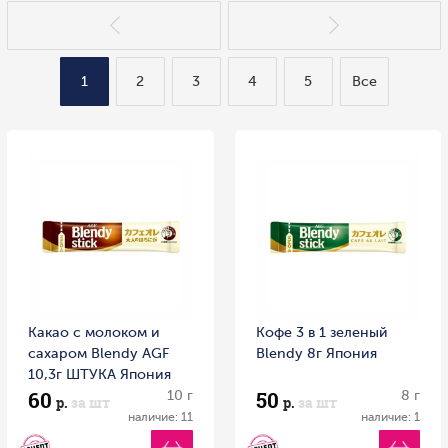
1
2
3
4
5
Все
Какао с молоком и
Кофе 3 в 1 зеленый
сахаром Blendy AGF
Blendy 8г Япония
10,3г ШТУКА Япония
60
50
10 г
8 г
р.
за шт
р.
за шт
наличие: 11
наличие: 1