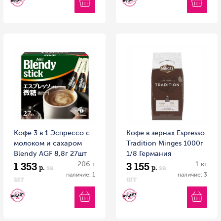
Кофе 3 в 1 Эспрессо с
Кофе в зернах Espresso
молоком и сахаром
Tradition Minges 1000г
Blendy AGF 8,8г 27шт
1/8 Германия
1 353
3 155
1/6 Япония
206 г
1 кг
р.
за
р.
за
наличие: 1
наличие: 3
шт
шт