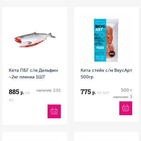
Кета ПБГ с/м Дельфин
Кета стейк с/м ВкусАрт
~2кг пленка 1ШТ
500гр
885
775
500 г
наличие: 2,01
р.
за
р.
за шт
наличие: 3
кг