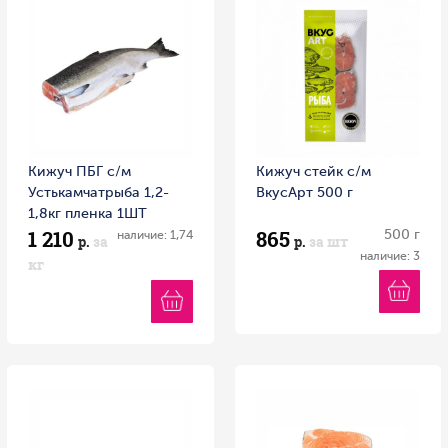
Кижуч ПБГ с/м
Кижуч стейк с/м
Устькамчатрыба 1,2-
ВкусАрт 500 г
1,8кг пленка 1ШТ
1 210
865
500 г
наличие: 1,74
р.
за
р.
за шт
наличие: 3
кг