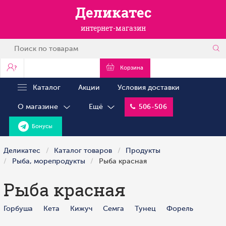
Деликатес
интернет-магазин
?
Корзина
Каталог
Акции
Условия доставки
О магазине
Ещё
506-506
Бонусы
Деликатес
Каталог товаров
Продукты
Рыба, морепродукты
Рыба красная
Рыба красная
Горбуша
Кета
Кижуч
Семга
Тунец
Форель