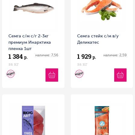
Семга с/м с/г 2-3кг
Семга стейк с/м в/у
премиум Инарктика
Деликатес
пленка 1шт
1 384
1 929
наличие: 7,56
наличие: 2,59
р.
р.
за кг
за кг