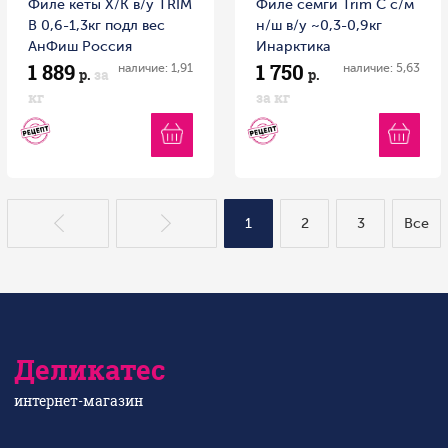
Филе кеты Х/К в/у TRIM
Филе семги Trim C с/м
В 0,6-1,3кг подл вес
н/ш в/у ~0,3-0,9кг
АнФиш Россия
Инарктика
1 889
1 750
наличие: 1,91
наличие: 5,63
р.
за
р.
кг
за кг
1
2
3
Все
Деликатес
интернет-магазин