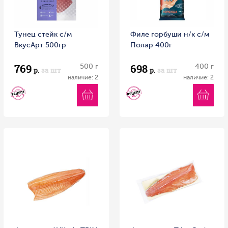
Тунец стейк с/м
Филе горбуши н/к с/м
ВкусАрт 500гр
Полар 400г
769
698
500 г
400 г
р.
за шт
р.
за шт
наличие: 2
наличие: 2