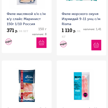
Филе масляной х/к с/м
Филе морского окуня
в/у слайс Маринист
Изумидай 9-11 унц с/м
150г 1/10 Россия
Risma
371
1 110
150 г
наличие: 1,41
р.
за шт
р.
за
наличие: 8
кг