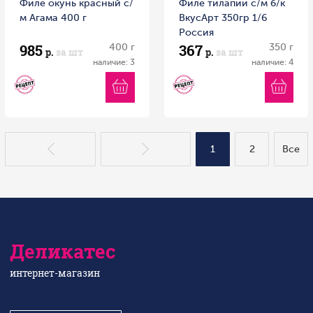
Филе окунь красный с/
Филе тилапии с/м б/к
м Агама 400 г
ВкусАрт 350гр 1/6
Россия
985
367
400 г
350 г
р.
за шт
р.
за шт
наличие: 3
наличие: 4
1
2
Все
Деликатес
интернет-магазин