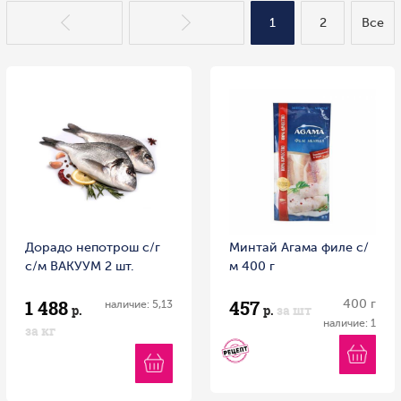
1
2
Все
Дорадо непотрош с/г
Минтай Агама филе с/
с/м ВАКУУМ 2 шт.
м 400 г
1 488
457
400 г
наличие: 5,13
р.
р.
за шт
наличие: 1
за кг