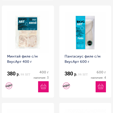
Минтай филе с/м
Пангасиус филе с/м
ВкусАрт 400 г
ВкусАрт 600 г
380
380
400 г
600 г
р.
за шт
р.
за шт
наличие: 3
наличие: 4