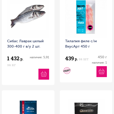
Сибас Лаврак целый
Тилапия филе с/м
300-400 г в/у 2 шт.
ВкусАрт 450 г
1 432
439
450 г
наличие: 5,91
р.
р.
за шт
наличие: 1
за кг