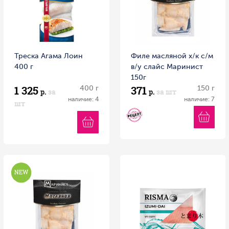
Треска Агама Лоин
Филе масляной х/к с/м
400 г
в/у слайс Маринист
150г
1 325
371
400 г
150 г
р.
за
р.
за шт
наличие: 4
наличие: 7
шт