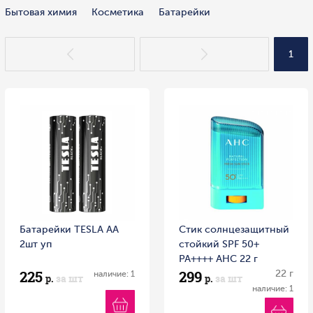
Бытовая химия
Косметика
Батарейки
1
Батарейки TESLA AA
Стик солнцезащитный
2шт уп
стойкий SPF 50+
PA++++ AHC 22 г
225
299
22 г
наличие: 1
р.
за шт
р.
за шт
наличие: 1