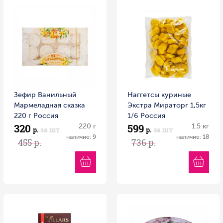
Зефир Ванильный
Наггетсы куриные
Мармеладная сказка
Экстра Мираторг 1,5кг
220 г Россия
1/6 Россия
320
599
220 г
1.5 кг
р.
за шт
р.
за шт
наличие: 9
наличие: 18
455 р.
736 р.