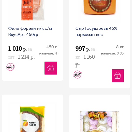
Филе форели н/к с/м
Сыр Государевъ 45%
ВкусАрт 450гр
пармезан вес
1 010
997
450 г
8 кг
р.
за
р.
за
наличие: 4
наличие: 8,83
1 214 р.
1 160
шт
кг
р.