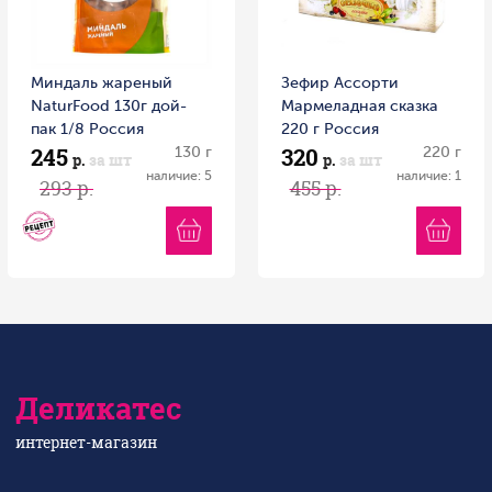
Миндаль жареный
Зефир Ассорти
NaturFood 130г дой-
Мармеладная сказка
пак 1/8 Россия
220 г Россия
245
320
130 г
220 г
р.
за шт
р.
за шт
наличие: 5
наличие: 1
293 р.
455 р.
Деликатес
интернет-магазин