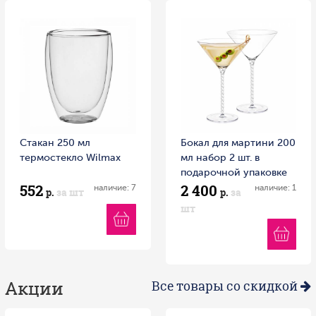
Стакан 250 мл
Бокал для мартини 200
термостекло Wilmax
мл набор 2 шт. в
подарочной упаковке
552
2 400
Wilmax
наличие: 7
наличие: 1
р.
за шт
р.
за
шт
Акции
Все товары со скидкой