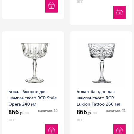
шт
Бокал-блюдце для
Бокал-блюдце для
шампанского RCR Style
шампанского RCR
Opera 240 мл
Luxion Tattoo 260 мл
866
866
хрустальное стекло
хрустальное стекло
наличие: 15
наличие: 21
р.
за
р.
за
Италия
Италия
шт
шт