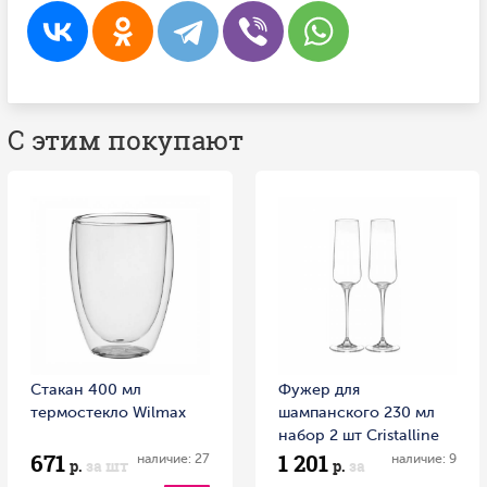
С этим покупают
Стакан 400 мл
Фужер для
термостекло Wilmax
шампанского 230 мл
набор 2 шт Cristalline
671
1 201
Wilmax
наличие: 27
наличие: 9
р.
за шт
р.
за