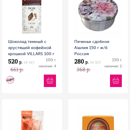
Шоколад темный с
Печенье сдобное
хрустящей кофейной
Азалия 150 г ж/б
крошкой VILLARS 100 г
Россия
520
280
100 г
150 г
р.
за шт
р.
за шт
наличие: 4
наличие: 2
661 р.
368 р.