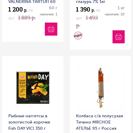
VALNERINA TARTUFI 60
глазурь 7% 1кг
1 200
1 390
г ст/б
60 г
1 кг
р.
за
р.
за
наличие: 1
наличие: 10
1 889 р.
1 493
шт
шт
р.
Рыбные наггетсы в
Колбаса с/в полусухая
золотистой корочке
Тичино МЯСНОЕ
Fish DAY VICI 350 г
АТЕЛЬЕ 95 г Россия