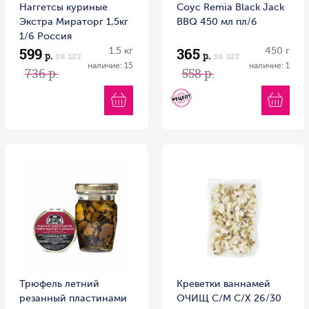
Наггетсы куриные
Соус Remia Black Jack
Экстра Мираторг 1,5кг
BBQ 450 мл пл/б
1/6 Россия
599
365
1.5 кг
450 г
р.
за шт
р.
за шт
наличие: 15
наличие: 1
736 р.
558 р.
Трюфель летний
Креветки ваннамей
резанный пластинами
ОЧИЩ С/М С/Х 26/30