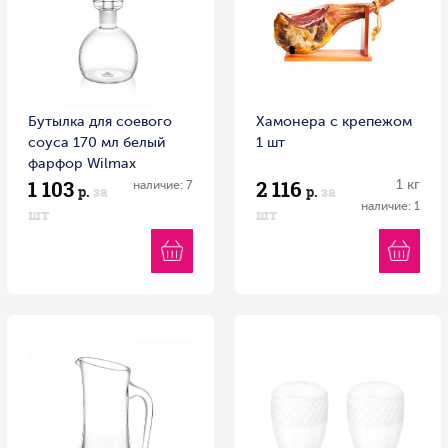
Бутылка для соевого
Хамонера с крепежом
соуса 170 мл белый
1 шт
фарфор Wilmax
1 103
2 116
1 кг
наличие: 7
р.
за
р.
за
наличие: 1
шт
шт