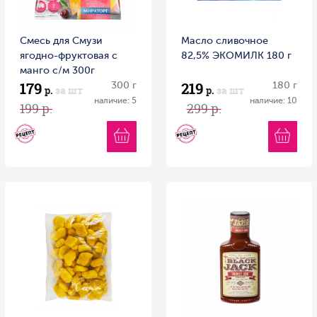
Смесь для Смузи
Масло сливочное
ягодно-фруктовая с
82,5% ЭКОМИЛК 180 г
манго с/м 300г
179
219
Витамин
300 г
180 г
р.
за шт
р.
за шт
наличие: 5
наличие: 10
199 р.
299 р.