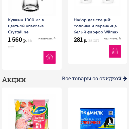
Кувшин 1000 мл в
Набор для специй:
цветной упаковке
солонка и перечница
Crystalline
белый фарфор Wilmax
1 560
281
наличие: 4
наличие: 6
р.
за
р.
за шт
шт
Акции
Все товары со скидкой