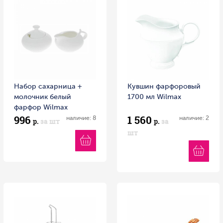
Набор сахарница +
Кувшин фарфоровый
молочник белый
1700 мл Wilmax
фарфор Wilmax
996
1 560
наличие: 8
наличие: 2
р.
за шт
р.
за
шт