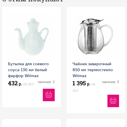
Бутылка для соевого
Чайник заварочный
соуса 130 мл белый
850 мл термостекло
фарфор Wilmax
Wilmax
432
1 395
наличие: 2
наличие: 3
р.
за шт
р.
за
шт