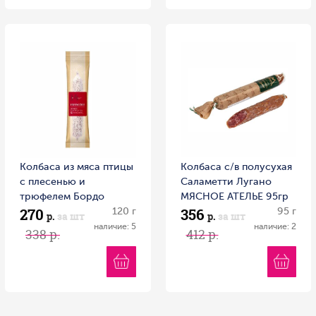
Колбаса из мяса птицы
Колбаса с/в полусухая
с плесенью и
Саламетти Лугано
трюфелем Бордо
МЯСНОЕ АТЕЛЬЕ 95гр
270
356
Галерея вкуса 120гр
120 г
1/20 Россия
95 г
р.
за шт
р.
за шт
1/12 Беларусь
наличие: 5
наличие: 2
338 р.
412 р.