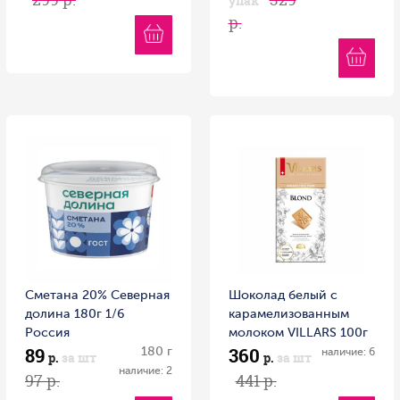
упак
р.
Сметана 20% Северная
Шоколад белый с
долина 180г 1/6
карамелизованным
Россия
молоком VILLARS 100г
89
360
180 г
1/16 Швейцария
наличие: 6
р.
за шт
р.
за шт
наличие: 2
97 р.
441 р.