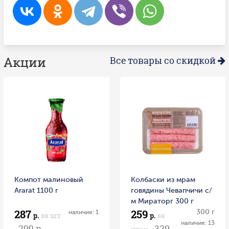
Акции
Все товары со скидкой
Компот малиновый
Колбаски из мрам
Ararat 1100 г
говядины Чевапчичи с/
м Мираторг 300 г
287
259
300 г
наличие: 1
р.
за шт
р.
за
наличие: 13
299 р.
329