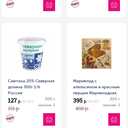
Сметана 20% Северная
Мармелад с
долина 300г 1/6
апельсином и красным
Россия
перцем Мармеладная
127
395
300 г
сказка 300 г
300 г
р.
за шт
р.
за шт
наличие: 2
наличие: 2
151 р.
458 р.