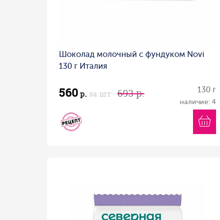
Шоколад молочный с фундуком Novi
130 г Италия
560
130 г
693 р.
р.
за шт
наличие: 4