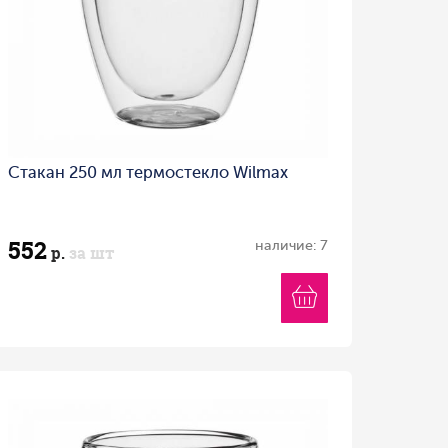
Стакан 250 мл термостекло Wilmax
552
наличие: 7
р.
за шт