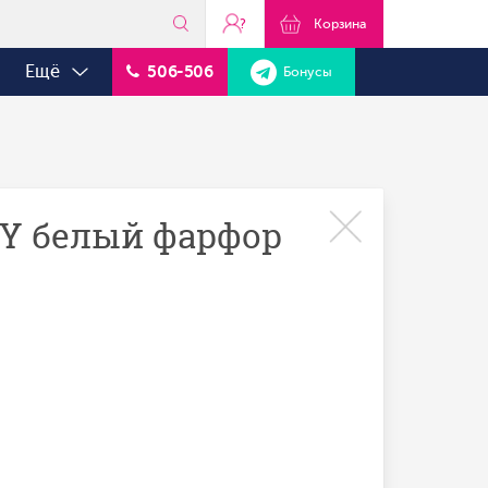
?
Корзина
Ещё
506-506
Бонусы
EY белый фарфор