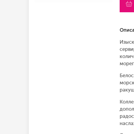
Описа
Изыск
серви
колич
мореп
Белос
морск
ракуш
Колле
допол
радос
насла