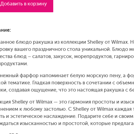
Добавить в корзину
ние:
анное блюдо ракушка из коллекции Shelley от Wilmax.
ровку вашего праздничного стола уникальной. Блюдо м
ества блюд – салатов, закусок, морепродуктов, гарниров
родуктами.
нежный фарфор напоминает белую морскую пену, а фо
ой тематике. Гладкая поверхность в сочетании с объе
ки, создавая ощущение, что это настоящая ракушка с б
кция Shelley от Wilmax — это гармония простоты и изы
нением к любому застолью. С Shelley от Wilmax каждая 
ть и эстетическое наслаждение. Подарите себе и свои
ждаться изысканностью и простотой, которые предлагае