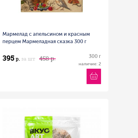
Мармелад с апельсином и красным
перцем Мармеладная сказка 300 г
395
300 г
458 р.
р.
за шт
наличие: 2