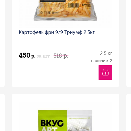
Картофель фри 9/9 Триумф 2.5кг
450
2.5 кг
518 р.
р.
за шт
наличие: 2