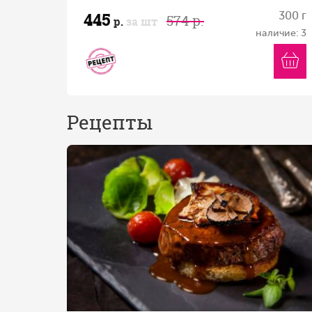
445
300 г
574 р.
р.
за шт
наличие: 3
Рецепты