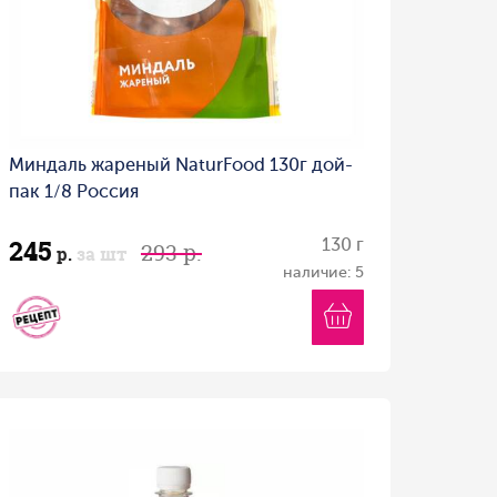
Миндаль жареный NaturFood 130г дой-
пак 1/8 Россия
245
130 г
293 р.
р.
за шт
наличие: 5