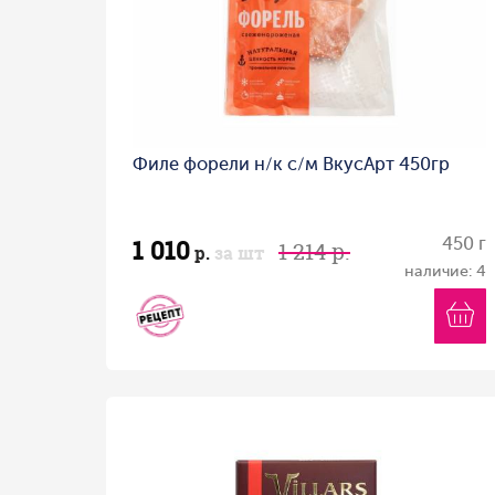
Филе форели н/к с/м ВкусАрт 450гр
1 010
450 г
1 214 р.
р.
за шт
наличие: 4