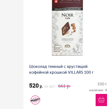
Шоколад темный с хрустящей
кофейной крошкой VILLARS 100 г
520
100 г
661 р.
р.
за шт
наличие: 4