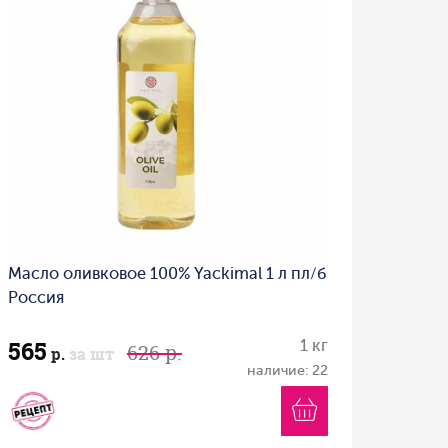
Масло оливковое 100% Yackimal 1 л пл/б
Россия
565
1 кг
626 р.
р.
за шт
наличие: 22