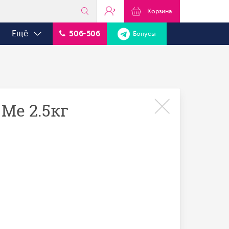
?
Корзина
Ещё
506-506
Бонусы
Me 2.5кг