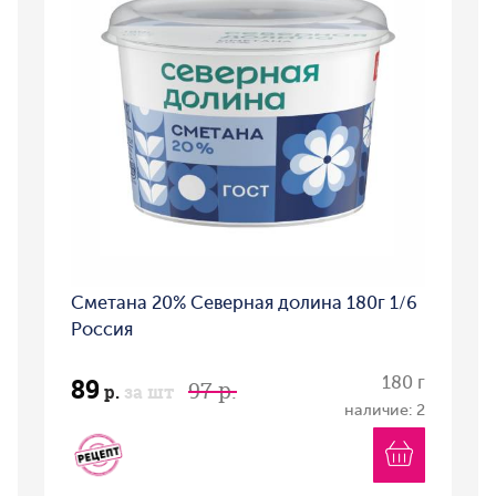
Сметана 20% Северная долина 180г 1/6
Россия
89
180 г
97 р.
р.
за шт
наличие: 2