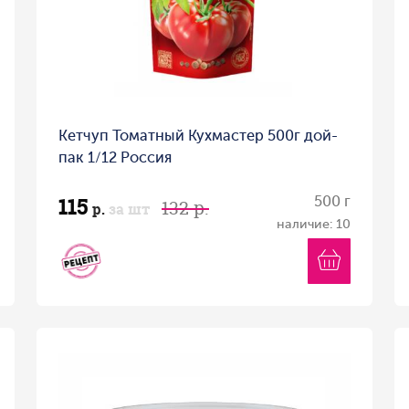
Кетчуп Томатный Кухмастер 500г дой-
пак 1/12 Россия
115
500 г
132 р.
р.
за шт
наличие: 10