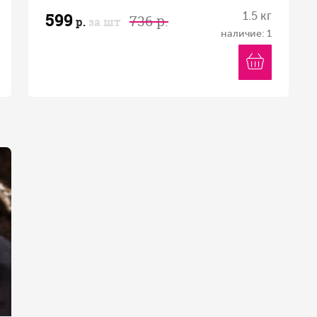
599
1.5 кг
736 р.
р.
за шт
наличие: 1