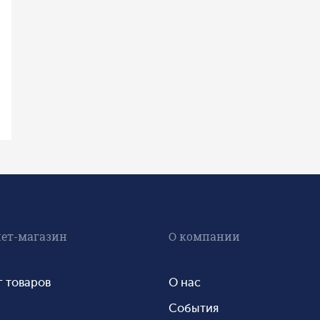
ет-магазин
О компании
г товаров
О нас
События