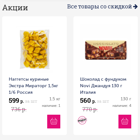
Акции
Все товары со скидкой
Наггетсы куриные
Шоколад с фундуком
Экстра Мираторг 1,5кг
Novi Джандуя 130 г
1/6 Россия
Италия
599
560
1.5 кг
130 г
р.
за шт
р.
за шт
наличие: 1
наличие: 4
736 р.
770 р.