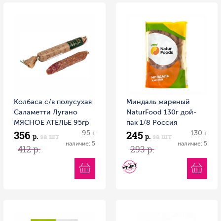
Колбаса с/в полусухая
Миндаль жареный
Саламетти Лугано
NaturFood 130г дой-
МЯСНОЕ АТЕЛЬЕ 95гр
пак 1/8 Россия
356
245
1/20 Россия
95 г
130 г
р.
за шт
р.
за шт
наличие: 5
наличие: 5
412 р.
293 р.