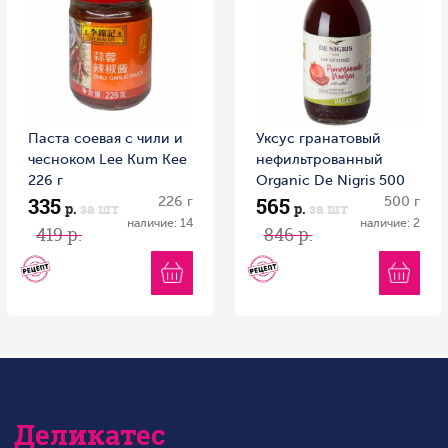
Паста соевая с чили и
Уксус гранатовый
чесноком Lee Kum Kee
нефильтрованный
226 г
Organic Dе Nigris 500
335
565
226 г
мл 1/6
500 г
р.
за шт
р.
за шт
наличие: 14
наличие: 2
419 р.
846 р.
Деликатес