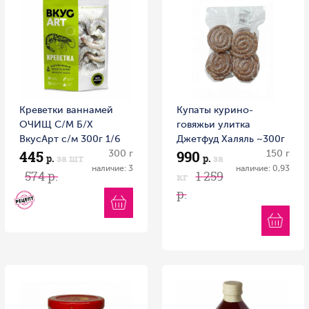
Креветки ваннамей
Купаты курино-
ОЧИЩ С/М Б/Х
говяжьи улитка
ВкусАрт с/м 300г 1/6
Джетфуд Халяль ~300г
445
990
Россия
300 г
Россия
150 г
р.
за шт
р.
за
наличие: 3
наличие: 0,93
574 р.
1 259
кг
р.