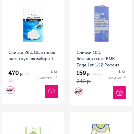
Сливки 26% Шантипак
Сливки 10%
раст вкус пломбира 1л
безлактозные БМК
Edge 1кг 1/12 Россия
470
159
1 кг
1 кг
р.
за
р.
за шт
наличие: 11
наличие: 9
шт
246 р.