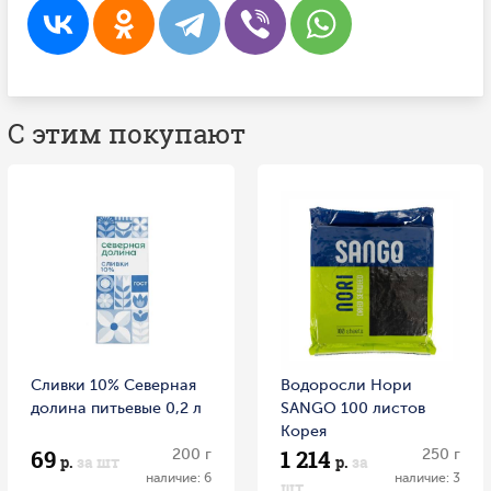
С этим покупают
Сливки 10% Северная
Водоросли Нори
долина питьевые 0,2 л
SANGO 100 листов
Корея
69
1 214
200 г
250 г
р.
за шт
р.
за
наличие: 6
наличие: 3
шт