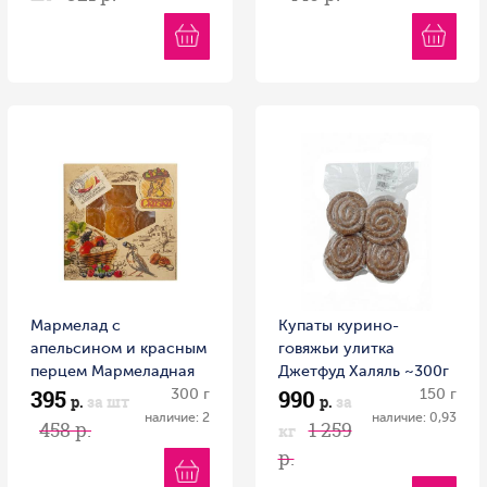
Мармелад с
Купаты курино-
апельсином и красным
говяжьи улитка
перцем Мармеладная
Джетфуд Халяль ~300г
395
990
сказка 300 г
300 г
Россия
150 г
р.
за шт
р.
за
наличие: 2
наличие: 0,93
458 р.
1 259
кг
р.