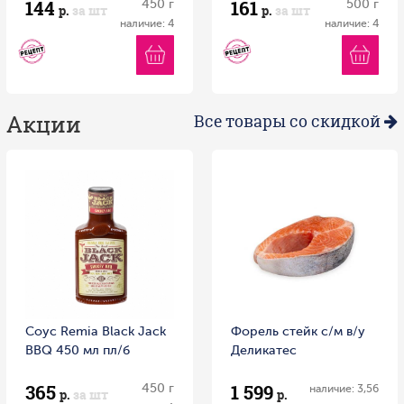
144
161
450 г
500 г
р.
за шт
р.
за шт
наличие: 4
наличие: 4
Акции
Все товары со скидкой
Соус Remia Black Jack
Форель стейк с/м в/у
BBQ 450 мл пл/б
Деликатес
365
1 599
450 г
наличие: 3,56
р.
за шт
р.