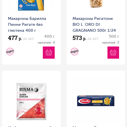
Макароны Барилла
Макароны Ригатони
Пенне Ригате без
BIO L`ORO DI
глютена 400 г
GRAGNANO 500г 1/24
477
573
400 г
Италия
500 г
р.
за шт
р.
за шт
наличие: 4
наличие: 3