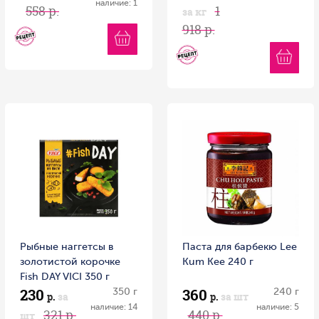
наличие: 1
558 р.
1
за кг
918 р.
Рыбные наггетсы в
Паста для барбекю Lee
золотистой корочке
Kum Kee 240 г
Fish DAY VICI 350 г
230
360
350 г
240 г
р.
за
р.
за шт
наличие: 14
наличие: 5
321 р.
440 р.
шт