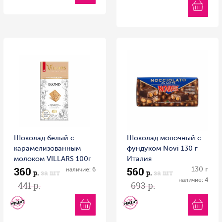
Шоколад белый с
Шоколад молочный с
карамелизованным
фундуком Novi 130 г
молоком VILLARS 100г
Италия
360
560
1/16 Швейцария
130 г
наличие: 6
р.
за шт
р.
за шт
наличие: 4
441 р.
693 р.