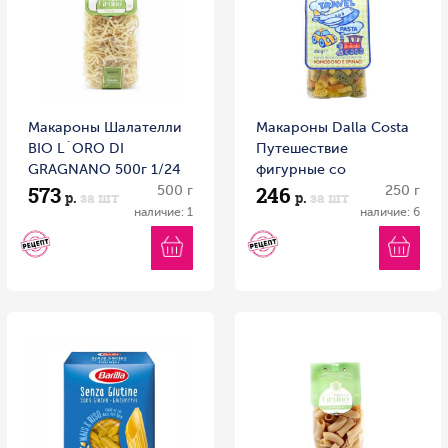
Макароны Шалателли
Макароны Dalla Costa
BIO L`ORO DI
Путешествие
GRAGNANO 500г 1/24
фигурные со
573
246
Италия
500 г
шпинатом и томатом
250 г
р.
за шт
р.
за шт
без яиц 250 г
наличие: 1
наличие: 6