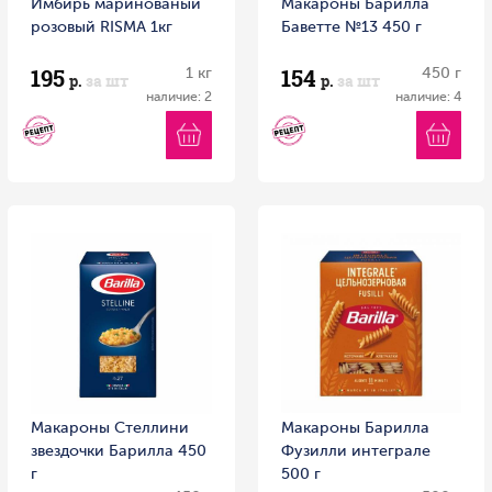
Имбирь маринованый
Макароны Барилла
розовый RISMA 1кг
Баветте №13 450 г
195
154
1 кг
450 г
р.
за шт
р.
за шт
наличие: 2
наличие: 4
Макароны Стеллини
Макароны Барилла
звездочки Барилла 450
Фузилли интеграле
г
500 г