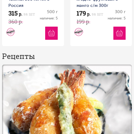
Россия
манго с/м 300г
315
179
500 г
Витамин
300 г
р.
за шт
р.
за шт
наличие: 5
наличие: 5
360 р.
199 р.
Рецепты