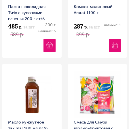
Паста шоколадная
Компот малиновый
Twix с кусочками
Ararat 1100 г
печенья 200 г ст/б
485
287
200 г
наличие: 1
р.
за шт
р.
за шт
наличие: 6
589 р.
299 р.
Масло кунжутное
Смесь для Смузи
Yakimal 500 мл пл/б
ягодно-фруктовая с