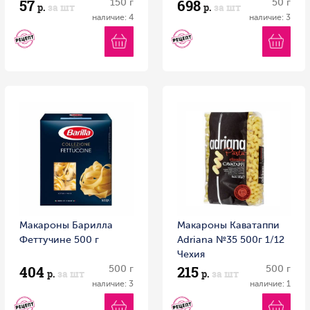
57
698
150 г
50 г
р.
за шт
р.
за шт
наличие: 4
наличие: 3
Макароны Барилла
Макароны Каватаппи
Феттучине 500 г
Adriana №35 500г 1/12
Чехия
404
215
500 г
500 г
р.
за шт
р.
за шт
наличие: 3
наличие: 1