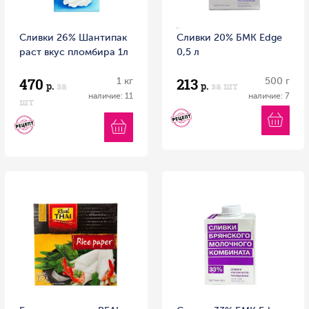
Сливки 26% Шантипак
Сливки 20% БМК Edge
раст вкус пломбира 1л
0,5 л
470
213
1 кг
500 г
р.
за
р.
за шт
наличие: 11
наличие: 7
шт