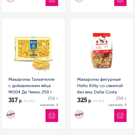
Макароны Тальятелле
Макароны фигурные
с добавлением яйца
Hello Kitty со свеклой
№104 Де Чекко 250 г
без яиц Dalla Costa
317
325
250 г
250г 1/12 Италия
250 г
р.
за шт
р.
за шт
наличие: 4
наличие: 6