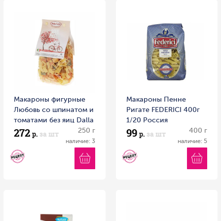
Макароны фигурные
Макароны Пенне
Любовь со шпинатом и
Ригате FEDERICI 400г
томатами без яиц Dalla
1/20 Россия
272
99
Costa 250г 1/24 Италия
250 г
400 г
р.
за шт
р.
за шт
наличие: 3
наличие: 5