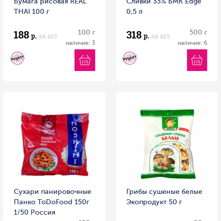
Бумага рисовая REAL
Сливки 33% БМК Edge
THAI 100 г
0,5 л
188
318
100 г
500 г
р.
за шт
р.
за шт
наличие: 3
наличие: 6
Сухари панировочные
Грибы сушеные белые
Панко ToDoFood 150г
Экопродукт 50 г
1/50 Россия