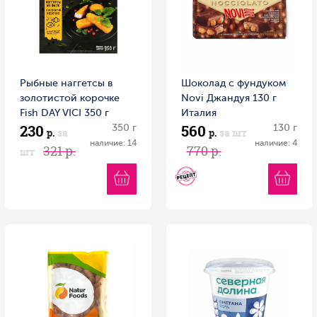
Рыбные наггетсы в
Шоколад с фундуком
золотистой корочке
Novi Джандуя 130 г
Fish DAY VICI 350 г
Италия
230
560
350 г
130 г
р.
за
р.
за шт
наличие: 14
наличие: 4
321 р.
770 р.
шт