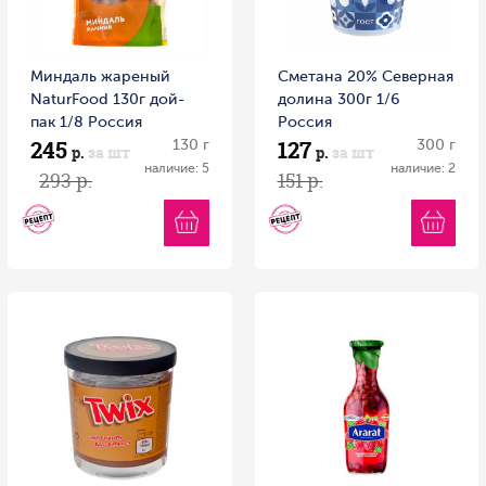
Миндаль жареный
Сметана 20% Северная
NaturFood 130г дой-
долина 300г 1/6
пак 1/8 Россия
Россия
245
127
130 г
300 г
р.
за шт
р.
за шт
наличие: 5
наличие: 2
293 р.
151 р.