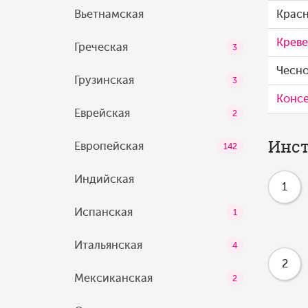
Вьетнамская
Красн
Креве
Греческая
3
Чесн
Грузинская
3
Конс
Еврейская
2
Инст
Европейская
142
Индийская
1
Испанская
1
Итальянская
4
2
Мексиканская
2