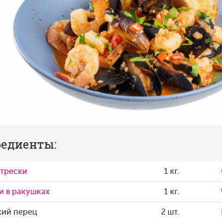
едиенты:
трески
1 кг.
 в ракушках
1 кг.
кий перец
2 шт.