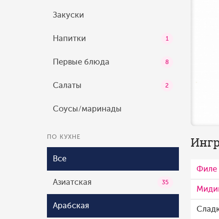
Закуски
Напитки
1
Первые блюда
8
Салаты
2
Соусы/маринады
ПО КУХНЕ
Ингр
Все
Филе 
Азиатская
35
Мидии
Арабская
Слад