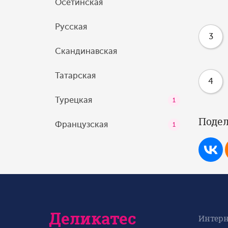
Осетинская
Русская
3
Скандинавская
Татарская
4
Турецкая
1
Подел
Французская
1
Деликатес
Интерн