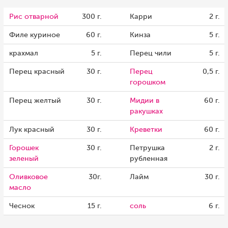
Рис отварной
300 г.
Карри
2 г.
Филе куриное
60 г.
Кинза
5 г.
крахмал
5 г.
Перец чили
5 г.
Перец красный
30 г.
Перец
0,5 г.
горошком
Перец желтый
30 г.
Мидии в
60 г.
ракушках
Лук красный
30 г.
Креветки
60 г.
Горошек
30 г.
Петрушка
2 г.
зеленый
рубленная
Оливковое
30г.
Лайм
30 г.
масло
Чеснок
15 г.
соль
6 г.