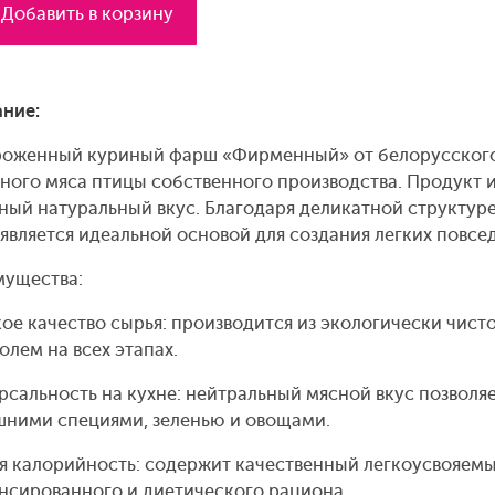
Добавить в корзину
ние:
оженный куриный фарш «Фирменный» от белорусского 
ного мяса птицы собственного производства. Продукт 
ный натуральный вкус. Благодаря деликатной структуре
является идеальной основой для создания легких повсе
ущества:
ое качество сырья: производится из экологически чист
олем на всех этапах.
рсальность на кухне: нейтральный мясной вкус позвол
ними специями, зеленью и овощами.
я калорийность: содержит качественный легкоусвояемы
нсированного и диетического рациона.