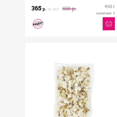
365
450 г
558 р.
р.
за шт
наличие: 1