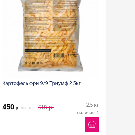
Картофель фри 9/9 Триумф 2.5кг
450
2.5 кг
518 р.
р.
за шт
наличие: 1