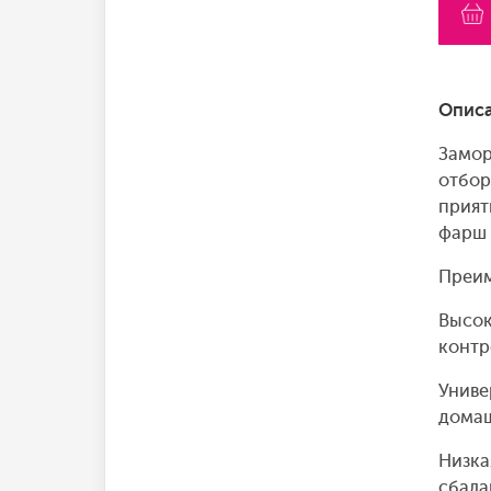
Описа
Замор
отбор
прият
фарш 
Преим
Высок
контр
Униве
домаш
Низка
сбала