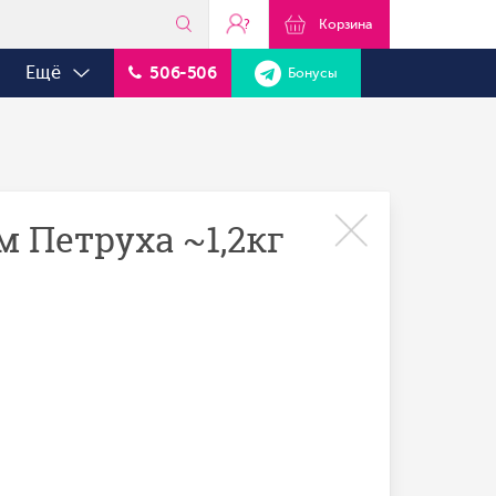
?
Корзина
Ещё
506-506
Бонусы
Петруха ~1,2кг