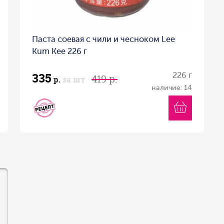
Паста соевая с чили и чесноком Lee
Kum Kee 226 г
335
226 г
419 р.
р.
за шт
наличие: 14