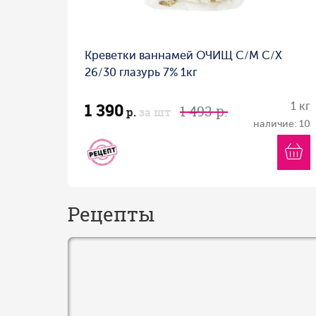
Креветки ваннамей ОЧИЩ С/М С/Х
26/30 глазурь 7% 1кг
1 390
1 кг
1 493 р.
р.
за шт
наличие: 10
Рецепты