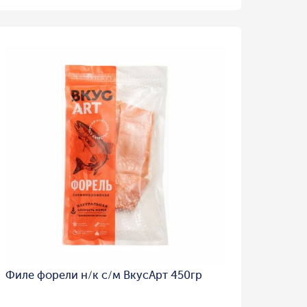
Филе форели н/к с/м ВкусАрт 450гр