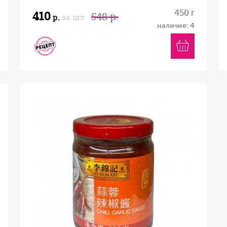
410
450 г
548 р.
р.
за шт
наличие: 4