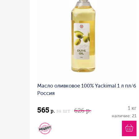
Масло оливковое 100% Yackimal 1 л пл/б
Россия
565
1 кг
626 р.
р.
за шт
наличие: 21